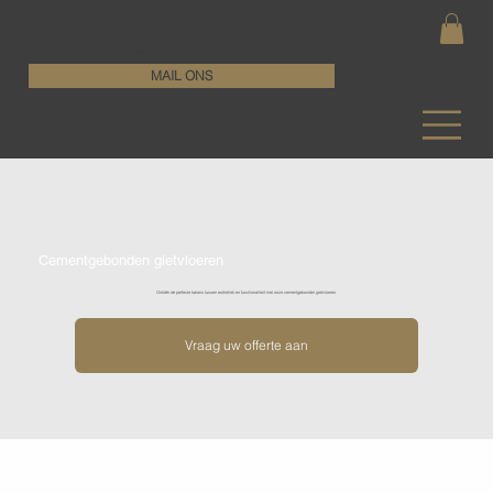
KenDa Design BV
Stijlvolle vloeroplossing, duurzame perfectie
+32 11 72 76 55
MAIL ONS
Cementgebonden gietvloeren
Ontdek de perfecte balans tussen esthetiek en functionaliteit met onze cementgebonden gietvloeren.
Vraag uw offerte aan