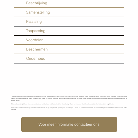
Beschrijving
Samenstelling
Plaatsing
Toepassing
Voordelen
Beschermen
Onderhoud
Cementgebonden gietvloeren combineren esthetiek met functionaliteit en bieden een duurzame oplossing voor diverse toepassingen. Ze bestaan uit een mengsel van cement, water, zand, en fijne aggregaten, wat resulteert in een
naadloze, slijtvaste vloer met een strakke uitstraling. Deze vloeren zijn geschikt voor zowel renovatie- als nieuwbouwprojecten en kunnen worden toegepast in woonruimtes, commerciële gebouwen, industriële omgevingen, en
openbare ruimten.
Met cementgebonden gietvloeren kiest u voor een duurzame, esthetische, en onderhoudsvriendelijke vloeroplossing. Of u nu een moderne of klassieke look wenst, deze vloer biedt eindeloze mogelijkheden.
Neem contact op met KenDa Design voor professioneel advies en een op maat gemaakte oplossing voor uw vloerproject. Laat ons uw ruimte transformeren met een hoogwaardige gietvloer die esthetiek en functionaliteit perfect
combineert
Voor meer informatie contacteer ons