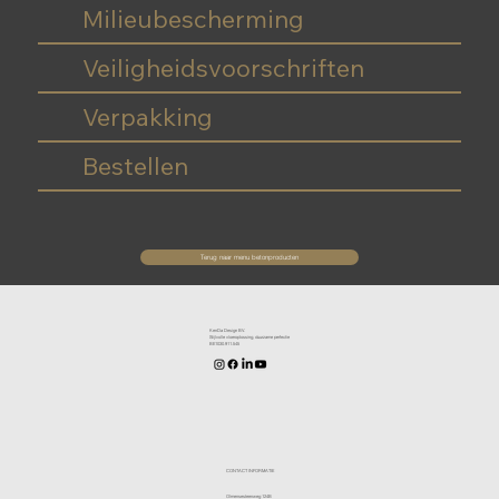
Milieubescherming
Veiligheidsvoorschriften
Verpakking
Bestellen
Terug naar menu betonproducten
KenDa Design BV.
Stijlvolle vloeroplossing, duurzame perfectie
BE1030.911.545
CONTACT INFORMATIE
Olmensesteenweg 124B