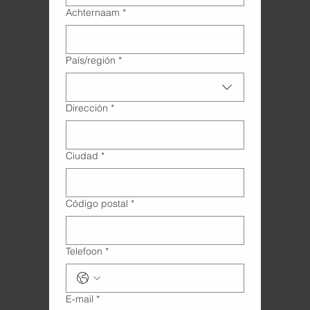
Achternaam
*
Adres met meerdere regels
País/región
*
Dirección
*
Ciudad
*
Código postal
*
Telefoon
*
E-mail
*