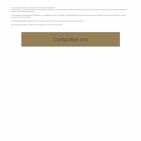
Wilt u professioneel advies voor uw betonvloer, natuursteen of ander vloeroppervlak?
KenDa Design BV
is uw gespecialiseerde partner in het behandelen, beschermen, herstellen en reinigen van vloeroppervlakken. Met een scherp oog voor detail, kwaliteit en vakmanschap creëren wij duurzame oplossingen die
esthetiek en functionaliteit perfect verenigen.
Als familiebedrijf met jarenlange expertise transformeren wij cementgebonden giet-, beton-, natuursteen- en waterdoorlatende vloeren tot tijdloze vloerafwerkingen van het hoogste niveau. Elk project benaderen wij met passie,
precisie en respect voor het materiaal.
Wij realiseren hoogwaardige vloeroplossingen voor commerciële-, industriële-, particuliere- en openbare ruimtes zowel interieur als exterieur.
Plan vandaag nog uw afspraak en ontdek hoe
KenDa Design BV
uw vloer naar een hoger niveau tilt.
Contacteer ons