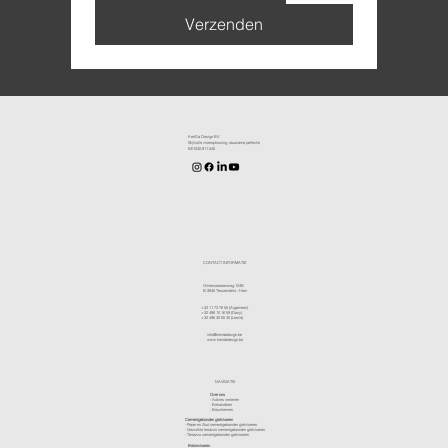
Verzenden
KenDa Design BV.
Stijlvolle vloeroplossing, duurzame perfectie
BE1030.911.545
CONTACT INFORMATIE
Olmensesteenweg 124B
B-3945 Tessenderlo - Ham
+32 11 72 76 55
(Algemeen)
+32 498 10 16 59
(Davy)
+32 496 30 65 30
(Leslie)
info@kendadesign.be
www.kendadesign.be
NAVIGATIE
Over ons
-
Advies verlenen
- Behandelen
- Beschermen
Cementgebonden gietvloeren
- Peper en Zout cementgebonden gietvloeren
- Gewolkte terrazzo cementgebonden gietvloeren
- Terrazzo cementgebonden gietvloeren
Betonvloeren