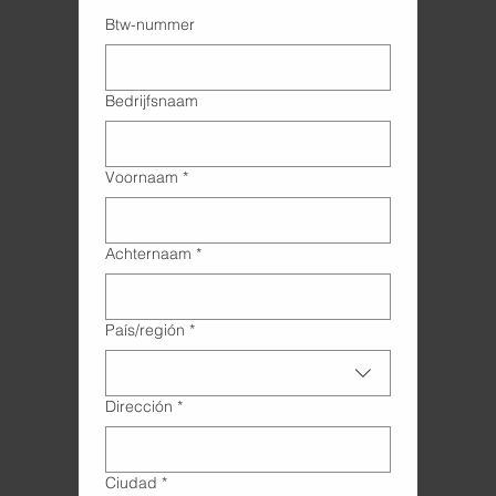
Btw-nummer
Bedrijfsnaam
Voornaam
*
Achternaam
*
Adres met meerdere regels
País/región
*
Dirección
*
Ciudad
*