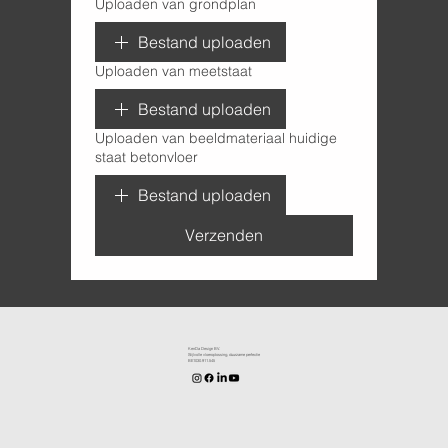
Uploaden van grondplan
Bestand uploaden
Uploaden van meetstaat
Bestand uploaden
Uploaden van beeldmateriaal huidige
staat betonvloer
Bestand uploaden
Verzenden
KenDa Design BV.
Stijlvolle vloeroplossing, duurzame perfectie
BE1030.911.545