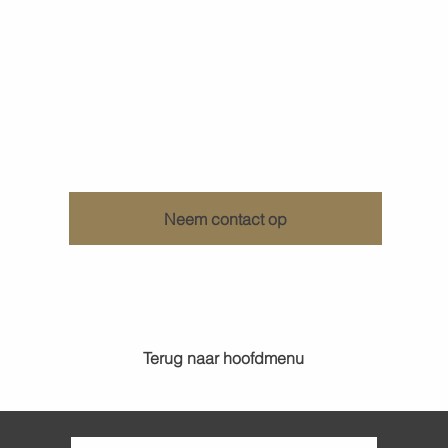
Ontdek wat KenDa Design voor u kan doen
Neem contact op
Terug naar hoofdmenu