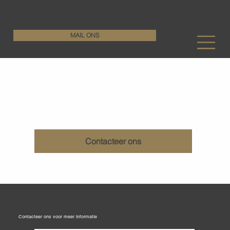
KenDa Design BV
Stijlvolle vloeroplossing, duurzame perfectie
+32 11 72 76 55
MAIL ONS
Verwijderen belijning betonvloeren
Contacteer ons
Contacteer ons voor meer informatie