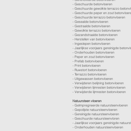
-
Geschuurde betonvloeren
-
Geschuurde gewolkte terrazzo betonv
-
Geschuurde peper en zout betonvloer
-
Geschuurde terrazzo betonvloeren
-
Gesealde betonvloeren
-
Gestraalde betonvloeren
-
Gewolkte terrazzo betonvloeren
-
Gezandstraalde betonvloeren
-
Herstellen van betonvloeren
-
Ingeslepen betonvloeren
-
Jaarlijkse voorjaars gereinigde betonv
-
Onderhouden betonvloeren
-
Peper en zout betonvloeren
-
Prefab betonvloeren
-
Print betonvloeren
-
Ruwstort betonvloeren
-
Terrazzo betonvloeren
-
Uitgewassen betonvloeren
-
Verwijderen belijning betonvloeren
-
Verwijderen lijmresten betonvloeren
- Verwijderde lijmresten betonvloeren
Natuursteen vloeren
- Geïmpregneerde natuursteenvloeren
- Gepolijste natuursteenvloeren
- Gereinigde natuursteenvloeren
- Geschuurde natuursteenvloren
-
Jaarlijkse voorjaars gereinigde natuurs
- Onderhouden natuursteenvloeren