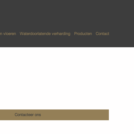
n vloeren
Waterdoorlatende verharding
Producten
Contact
betonvloeren
Contacteer ons