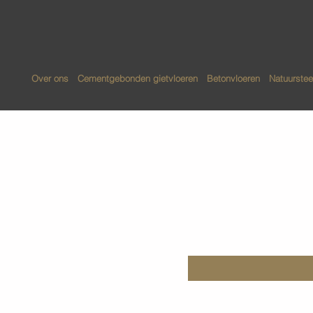
Over ons
Cementgebonden gietvloeren
Betonvloeren
Natuurstee
Terrazzo 