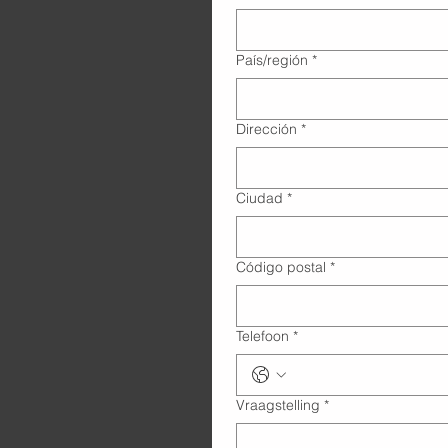
Adres met meerdere regels
País/región
*
Dirección
*
Ciudad
*
Código postal
*
Telefoon
*
Vraagstelling
*