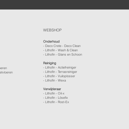
WEBSHOP
Onderhoud
- Deco Crete - Deco Clean
- Lithofin - Wash & Clean
- Lithofin - Glans en Schoon
Reiniging
- Lithofin - Actiefreiniger
oeren
- Lithofin - Terrasreiniger
etvloeren
- Lithofin - Vuiloplosser
- Lithofin - Wexa
Verwijderaar
- Lithofin - Oil-x
- Lithofin - Lösefix
- Lithofin - Rost-Ex