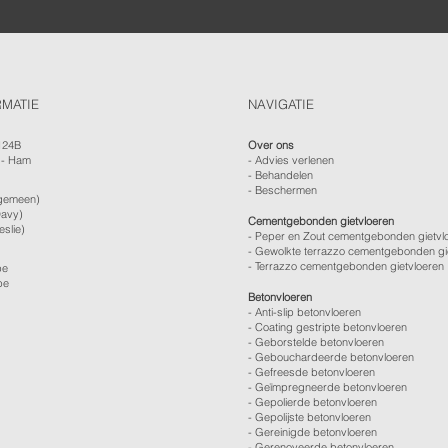
RMATIE
NAVIGATIE
124B
Over ons
 - Ham
-
Advies verlenen
- Behandelen
- Beschermen
gemeen)
avy)
Cementgebonden gietvloeren
eslie)
- Peper en Zout cementgebonden gietvl
- Gewolkte terrazzo cementgebonden gi
- Terrazzo cementgebonden gietvloeren
be
be
Betonvloeren
-
Anti-slip betonvloeren
-
Coating gestripte betonvloeren
-
Geborstelde betonvloeren
-
Gebouchardeerde betonvloeren
-
Gefreesde betonvloeren
-
Geïmpregneerde betonvloeren
-
Gepolierde betonvloeren
-
Gepolijste betonvloeren
- Gereinigde betonvloeren
-
Gerenoveerde betonvloeren