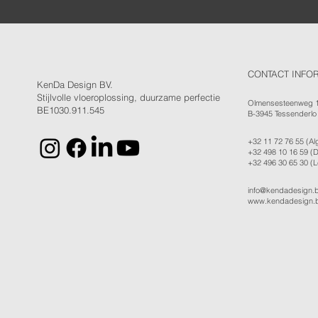
CONTACT INFO
KenDa Design BV.
Stijlvolle vloeroplossing, duurzame perfectie
Olmensesteenweg 
BE1030.911.545
B-3945 Tessenderlo
+32 11 72 76 55
(Al
+32 498 10 16 59
(D
+32 496 30 65 30
(L
info@kendadesign.
www.kendadesign.