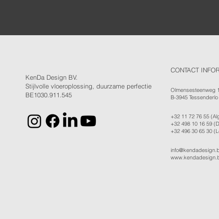
CONTACT INFO
KenDa Design BV.
Stijlvolle vloeroplossing, duurzame perfectie
Olmensesteenweg 
BE1030.911.545
B-3945 Tessenderlo
+32 11 72 76 55
(Al
+32 498 10 16 59
(D
+32 496 30 65 30
(L
info@kendadesign.
www.kendadesign.