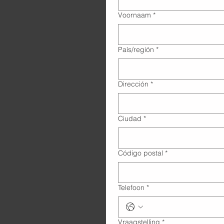
Voornaam
*
Adres met meerdere regels
País/región
*
Dirección
*
Ciudad
*
Código postal
*
Telefoon
*
Vraagstelling
*