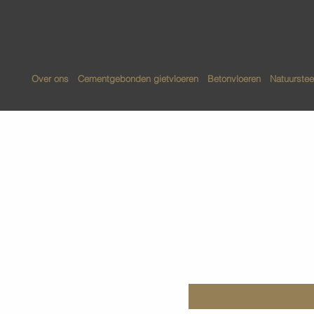
Over ons
Cementgebonden gietvloeren
Betonvloeren
Natuurstee
Geschuurd
betonvloe