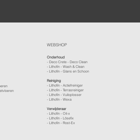
WEBSHOP
Onderhoud
- Deco Crete - Deco Clean
- Lithofin - Wash & Clean
- Lithofin - Glans en Schoon
Reiniging
- Lithofin - Actiefreiniger
oeren
- Lithofin - Terrasreiniger
etvloeren
- Lithofin - Vuiloplosser
- Lithofin - Wexa
Verwijderaar
- Lithofin - Oil-x
- Lithofin - Lösefix
- Lithofin - Rost-Ex