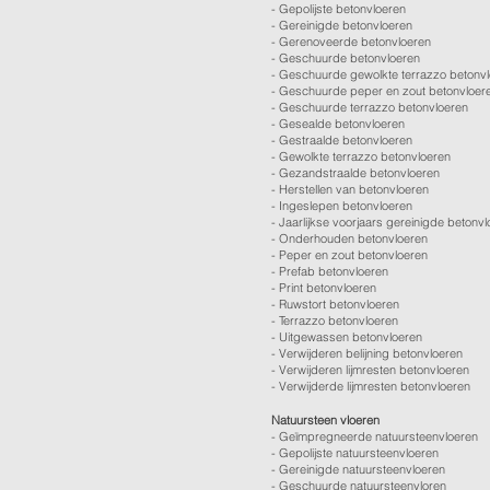
-
Gepolijste betonvloeren
- Gereinigde betonvloeren
-
Gerenoveerde betonvloeren
-
Geschuurde betonvloeren
-
Geschuurde gewolkte terrazzo betonv
-
Geschuurde peper en zout betonvloer
-
Geschuurde terrazzo betonvloeren
-
Gesealde betonvloeren
-
Gestraalde betonvloeren
-
Gewolkte terrazzo betonvloeren
-
Gezandstraalde betonvloeren
-
Herstellen van betonvloeren
-
Ingeslepen betonvloeren
-
Jaarlijkse voorjaars gereinigde betonv
-
Onderhouden betonvloeren
-
Peper en zout betonvloeren
-
Prefab betonvloeren
-
Print betonvloeren
-
Ruwstort betonvloeren
-
Terrazzo betonvloeren
-
Uitgewassen betonvloeren
-
Verwijderen belijning betonvloeren
-
Verwijderen lijmresten betonvloeren
- Verwijderde lijmresten betonvloeren
Natuursteen vloeren
- Geïmpregneerde natuursteenvloeren
- Gepolijste natuursteenvloeren
- Gereinigde natuursteenvloeren
- Geschuurde natuursteenvloren