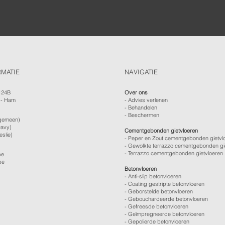
RMATIE
NAVIGATIE
124B
Over ons
 - Ham
-
Advies verlenen
- Behandelen
- Beschermen
gemeen)
avy)
Cementgebonden gietvloeren
eslie)
- Peper en Zout cementgebonden gietvl
- Gewolkte terrazzo cementgebonden gi
- Terrazzo cementgebonden gietvloeren
be
be
Betonvloeren
-
Anti-slip betonvloeren
-
Coating gestripte betonvloeren
-
Geborstelde betonvloeren
-
Gebouchardeerde betonvloeren
-
Gefreesde betonvloeren
-
Geïmpregneerde betonvloeren
-
Gepolierde betonvloeren