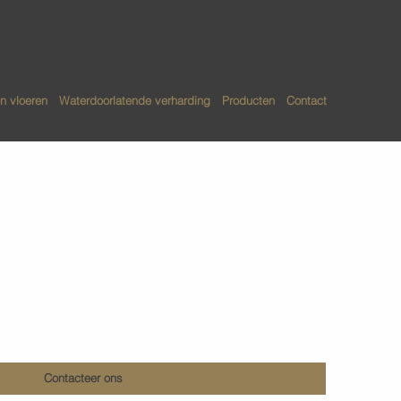
n vloeren
Waterdoorlatende verharding
Producten
Contact
e gewolkte terrazzo
ren
Contacteer ons