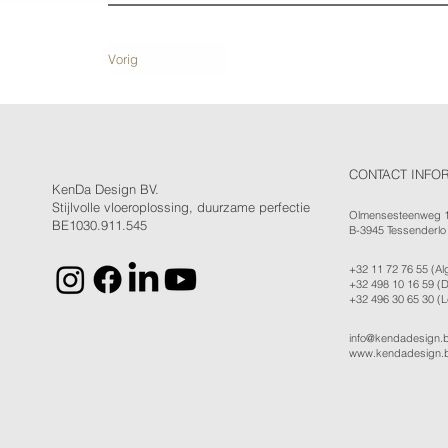
Vorig
CONTACT INFO
KenDa Design BV.
Stijlvolle vloeroplossing, duurzame perfectie
Olmensesteenweg 
BE1030.911.545
B-3945 Tessenderlo
+32 11 72 76 55
(Al
+32 498 10 16 59
(D
+32 496 30 65 30
(L
info@kendadesign.
www.kendadesign.