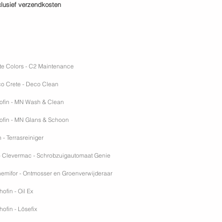
xclusief verzendkosten
te Colors - C2 Maintenance
o Crete - Deco Clean
hofin - MN Wash & Clean
hofin - MN Glans & Schoon
n - Terrasreiniger
 Clevermac - Schrobzuigautomaat Genie
hemifor - Ontmosser en Groenverwijderaar
hofin - Oil Ex
hofin - Lösefix