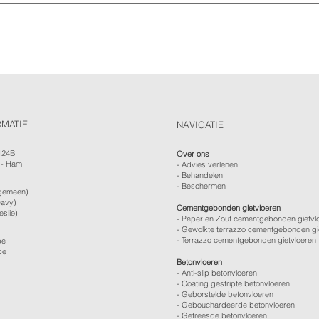
RMATIE
NAVIGATIE
124B
Over ons
 - Ham
-
Advies verlenen
- Behandelen
- Beschermen
gemeen)
avy)
Cementgebonden gietvloeren
eslie)
- Peper en Zout cementgebonden gietvl
- Gewolkte terrazzo cementgebonden gi
- Terrazzo cementgebonden gietvloeren
be
be
Betonvloeren
-
Anti-slip betonvloeren
-
Coating gestripte betonvloeren
-
Geborstelde betonvloeren
-
Gebouchardeerde betonvloeren
-
Gefreesde betonvloeren