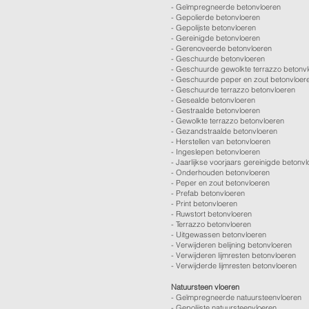
-
Geïmpregneerde betonvloeren
-
Gepolierde betonvloeren
-
Gepolijste betonvloeren
- Gereinigde betonvloeren
-
Gerenoveerde betonvloeren
-
Geschuurde betonvloeren
-
Geschuurde gewolkte terrazzo betonv
-
Geschuurde peper en zout betonvloer
-
Geschuurde terrazzo betonvloeren
-
Gesealde betonvloeren
-
Gestraalde betonvloeren
-
Gewolkte terrazzo betonvloeren
-
Gezandstraalde betonvloeren
-
Herstellen van betonvloeren
-
Ingeslepen betonvloeren
-
Jaarlijkse voorjaars gereinigde betonv
-
Onderhouden betonvloeren
-
Peper en zout betonvloeren
-
Prefab betonvloeren
-
Print betonvloeren
-
Ruwstort betonvloeren
-
Terrazzo betonvloeren
-
Uitgewassen betonvloeren
-
Verwijderen belijning betonvloeren
-
Verwijderen lijmresten betonvloeren
- Verwijderde lijmresten betonvloeren
Natuursteen vloeren
- Geïmpregneerde natuursteenvloeren
- Gepolijste natuursteenvloeren