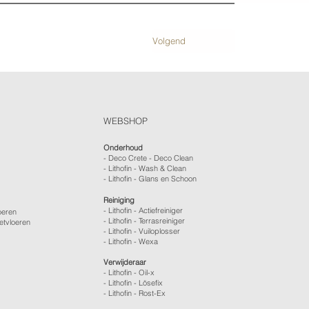
Volgend
WEBSHOP
Onderhoud
- Deco Crete - Deco Clean
- Lithofin - Wash & Clean
- Lithofin - Glans en Schoon
Reiniging
- Lithofin - Actiefreiniger
oeren
- Lithofin - Terrasreiniger
etvloeren
- Lithofin - Vuiloplosser
- Lithofin - Wexa
Verwijderaar
- Lithofin - Oil-x
- Lithofin - Lösefix
- Lithofin - Rost-Ex