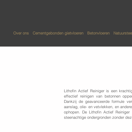
Over ons
Cementgebonden gietvloeren
Betonvloeren
Natuurstee
Lithofin - Act
Lithofin Actief Reiniger is een kracht
effectief reinigen van betonnen oppe
Dankzij de geavanceerde formule verw
aanslag, olie- en vetvlekken, en andere
ophopen. De Lithofin Actief Reiniger
steenachtige ondergronden zonder deze