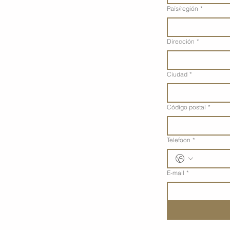
Adres met meerdere regel
País/región
*
Dirección
*
Ciudad
*
Código postal
*
Telefoon
*
E-mail
*