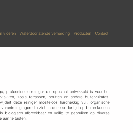
n vloeren
Waterdoorlatende verharding
Producten
Contact
iefreiniger
ige, professionele reiniger die speciaal ontwikkeld is voor het
rvlakken, zoals terrassen, opritten en andere buitenruimtes.
ijdert deze reiniger moeiteloos hardnekkig vuil, organische
 verontreinigingen die zich in de loop der tijd op beton kunnen
 is biologisch afbreekbaar en veilig te gebruiken op diverse
 aan te tasten.