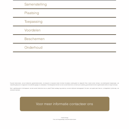
Samenstelling
Plaatsing
Toepassing
Voordelen
Beschermen
Onderhoud
Ruwstort betonvloeren, ook wel bekend als gestorte betonvloeren, zijn robuuste en duurzame vloeren die direct ter plaatse worden gestort en afgewerkt. Deze vloeren vormen de basis voor uiteenlopende toepassingen, van
industriële gebouwen en magazijnen tot residentiële garages en werkplaatsen. Het belangrijkste kenmerk van een ruwstort betonvloer is de eenvoud in plaatsing, gecombineerd met een ongeëvenaarde sterkte en lange levensduur.
Bent u geïnteresseerd in het toepassen van een ruwstort betonvloer voor uw project? Neem vandaag nog contact op voor een vrijblijvend adviesgesprek. Ons team van experts staat klaar om u te begeleiden bij elke stap, van
ontwerp tot realisatie.
Voor meer informatie contacteer ons
KenDa Design
Kies voor hoogwaardige, duurzame betonvloeren.