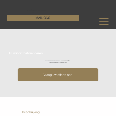
KenDa Design BV
Stijlvolle vloeroplossing, duurzame perfectie
+32 11 72 76 55
MAIL ONS
Ruwstort betonvloeren
Ruwstort betonvloeren zijn robuust, functioneel en tijdloos.
Krachtig en duurzaam in zijn puurste vorm.
Vraag uw offerte aan
Beschrijving