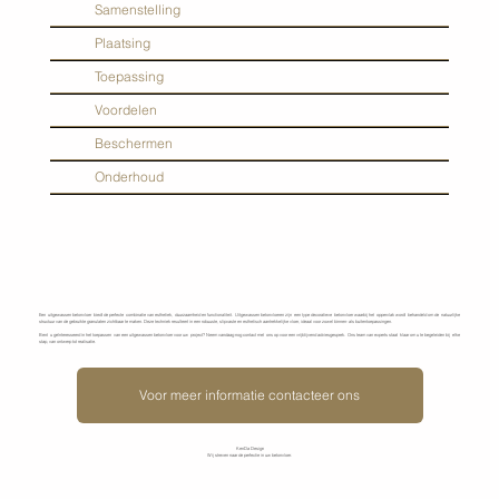
Samenstelling
Plaatsing
Toepassing
Voordelen
Beschermen
Onderhoud
Een uitgewassen betonvloer biedt de perfecte combinatie van esthetiek, duurzaamheid en functionaliteit. Uitgewassen betonvloeren zijn een type decoratieve betonvloer waarbij het oppervlak wordt behandeld om de natuurlijke
structuur van de gebruikte granulaten zichtbaar te maken. Deze techniek resulteert in een robuuste, slipvaste en esthetisch aantrekkelijke vloer, ideaal voor zowel binnen- als buitentoepassingen.
Bent u geïnteresseerd in het toepassen van een uitgewassen betonvloer voor uw project? Neem vandaag nog contact met ons op voor een vrijblijvend adviesgesprek. Ons team van experts staat klaar om u te begeleiden bij elke
stap, van ontwerp tot realisatie.
Voor meer informatie contacteer ons
KenDa Design
Wij streven naar de perfectie in uw betonvloer.