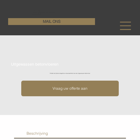
KenDa Design BV
Stijlvolle vloeroplossing, duurzame perfectie
+32 11 72 76 55
MAIL ONS
Uitgewassen betonvloeren
Ontdek de tijdloze elegantie en duurzaamheid van een uitgewassen betonvloer.
Vraag uw offerte aan
Beschrijving