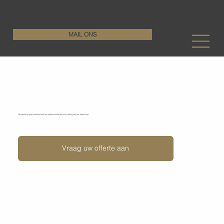
KenDa Design BV
Stijlvolle vloeroplossing, duurzame perfectie
+32 11 72 76 55
MAIL ONS
Anti-slip maken van betonvloeren
Veiligheid en grip verzekerd met een professionele anti-slip coating voor uw betonvloer.
Vraag uw offerte aan