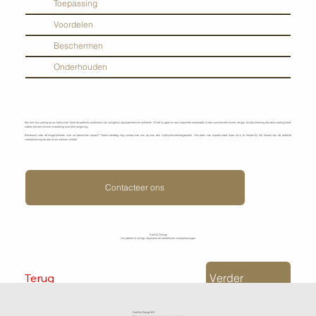
Toepassing
Voordelen
Beschermen
Onderhouden
Een anti-slip coating op uw betonvloer biedt de perfecte combinatie van veiligheid, duurzaamheid en esthetiek. Of het nu gaat om een industriële werkplaats of een commerciële ruimte, de grip en bescherming die deze coating biedt,
maken het een slimme investering voor elke omgeving.
Benieuwd naar de mogelijkheden voor uw betonvloer project? Neem vandaag nog contact met ons op voor een vrijblijvend adviesgesprek. Ons team van experts staat klaar om u te helpen bij het kiezen van de perfecte
vloeroplossing die aan al uw wensen voldoet.
Contacteer ons
KenDa Design
Uw partner in veilige, duurzame en esthetische vloeroplossingen.
Terug
Verder
KenDa Design BV.