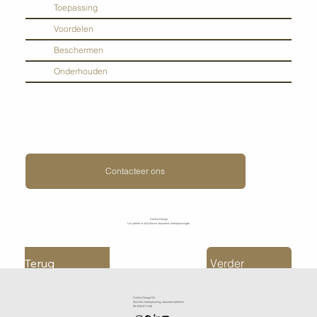
Toepassing
Voordelen
Beschermen
Onderhouden
Contacteer ons
KenDa Design
Uw partner in stijlvolle en duurzame vloeroplossingen.
Terug
Verder
KenDa Design BV.
Stijlvolle vloeroplossing, duurzame perfectie
BE1030.911.545