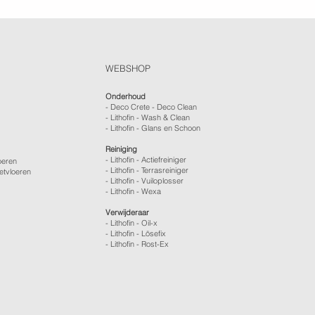
WEBSHOP
Onderhoud
- Deco Crete - Deco Clean
- Lithofin - Wash & Clean
- Lithofin - Glans en Schoon
Reiniging
- Lithofin - Actiefreiniger
oeren
- Lithofin - Terrasreiniger
etvloeren
- Lithofin - Vuiloplosser
- Lithofin - Wexa
Verwijderaar
- Lithofin - Oil-x
- Lithofin - Lösefix
- Lithofin - Rost-Ex