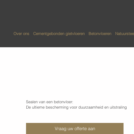
Over ons
Cementgebonden gietvloeren
Betonvloeren
Natuurstee
Sealen (coaten) van
Sealen van een betonvloer:
De ultieme bescherming voor duurzaamheid en uitstraling
Vraag uw offerte aan