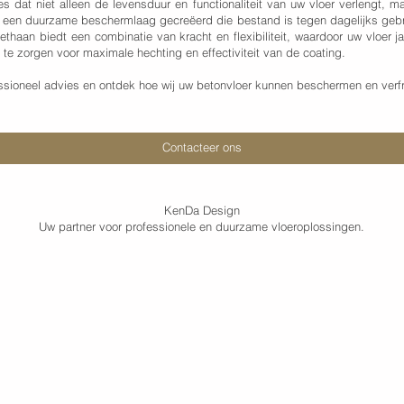
es dat niet alleen de levensduur en functionaliteit van uw vloer verlengt, 
t een duurzame beschermlaag gecreëerd die bestand is tegen dagelijks gebru
haan biedt een combinatie van kracht en flexibiliteit, waardoor uw vloer jar
e zorgen voor maximale hechting en effectiviteit van de coating.
ioneel advies en ontdek hoe wij uw betonvloer kunnen beschermen en verfr
Contacteer ons
KenDa Design
Uw partner voor professionele en duurzame vloeroplossingen.