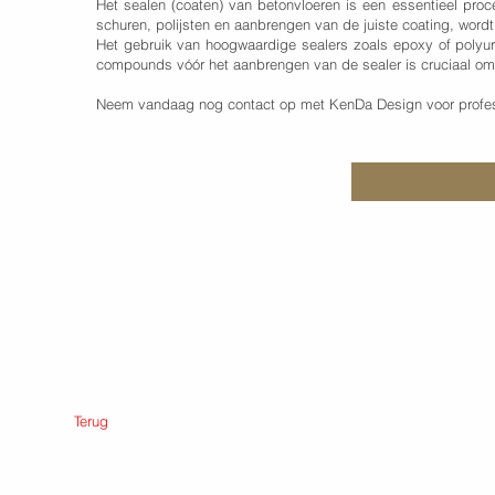
Het sealen (coaten) van betonvloeren is een essentieel proc
schuren, polijsten en aanbrengen van de juiste coating, word
Het gebruik van hoogwaardige sealers zoals epoxy of polyuret
compounds vóór het aanbrengen van de sealer is cruciaal om t
Neem vandaag nog contact op met KenDa Design voor profess
Terug