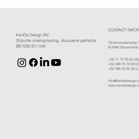
CONTACT INFO
KenDa Design BV.
Stijlvolle vloeroplossing, duurzame perfectie
Olmensesteenweg 
BE1030.911.545
B-3945 Tessenderlo
+32 11 72 76 55
(Al
+32 498 10 16 59
(D
+32 496 30 65 30
(L
info@kendadesign.
www.kendadesign.