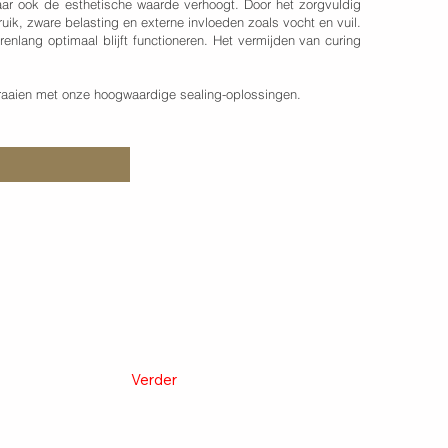
maar ook de esthetische waarde verhoogt. Door het zorgvuldig
ik, zware belasting en externe invloeden zoals vocht en vuil.
enlang optimaal blijft functioneren. Het vermijden van curing
aaien met onze hoogwaardige sealing-oplossingen.
Verder