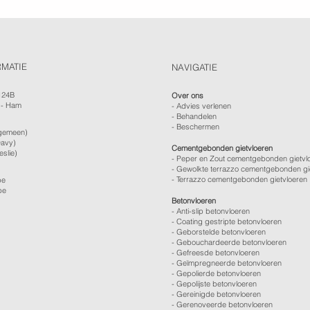
RMATIE
NAVIGATIE
124B
Over ons
 - Ham
-
Advies verlenen
- Behandelen
- Beschermen
gemeen)
avy)
Cementgebonden gietvloeren
eslie)
- Peper en Zout cementgebonden gietvl
- Gewolkte terrazzo cementgebonden gi
- Terrazzo cementgebonden gietvloeren
be
be
Betonvloeren
-
Anti-slip betonvloeren
-
Coating gestripte betonvloeren
-
Geborstelde betonvloeren
-
Gebouchardeerde betonvloeren
-
Gefreesde betonvloeren
-
Geïmpregneerde betonvloeren
-
Gepolierde betonvloeren
-
Gepolijste betonvloeren
- Gereinigde betonvloeren
-
Gerenoveerde betonvloeren