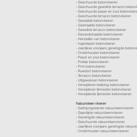
-
Geschuurde betonvloeren
-
Geschuurde gewolkte terrazzo betonv
-
Geschuurde peper en zout betonvloer
-
Geschuurde terrazzo betonvloeren
-
Gesealde betonvloeren
-
Gestraalde betonvloeren
-
Gewolkte terrazzo betonvloeren
-
Gezandstraalde betonvloeren
-
Herstellen van betonvloeren
-
Ingeslepen betonvloeren
-
Jaarlijkse voorjaars gereinigde betonv
-
Onderhouden betonvloeren
-
Peper en zout betonvloeren
-
Prefab betonvloeren
-
Print betonvloeren
-
Ruwstort betonvloeren
-
Terrazzo betonvloeren
-
Uitgewassen betonvloeren
-
Verwijderen belijning betonvloeren
-
Verwijderen lijmresten betonvloeren
- Verwijderde lijmresten betonvloeren
Natuursteen vloeren
- Geïmpregneerde natuursteenvloeren
- Gepolijste natuursteenvloeren
- Gereinigde natuursteenvloeren
- Geschuurde natuursteenvloren
-
Jaarlijkse voorjaars gereinigde natuurs
- Onderhouden natuursteenvloeren