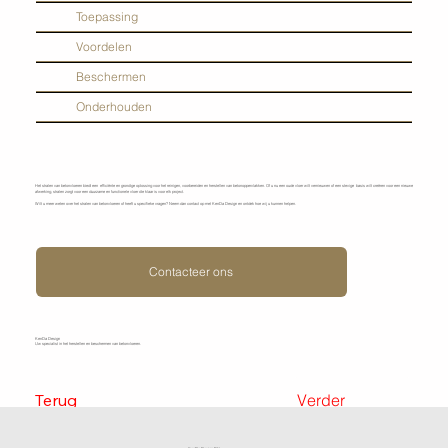
Toepassing
Voordelen
Beschermen
Onderhouden
Het stralen van betonvloeren biedt een efficiënte en grondige oplossing voor het reinigen, voorbereiden en herstellen van betonoppervlakken. Of u nu een oude vloer wilt vernieuwen of een stevige basis wilt creëren voor een nieuwe
afwerking, stralen zorgt voor een duurzame en functionele vloer die klaar is voor elk project.
Wilt u meer weten over het stralen van betonvloeren of heeft u specifieke vragen? Neem dan contact op met KenDa Design en ontdek hoe wij u kunnen helpen.
Contacteer ons
KenDa Design
Uw specialist in het herstellen en beschermen van betonvloeren.
Terug
Verder