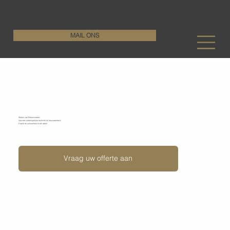
KenDa Design BV
Stijlvolle vloeroplossing, duurzame perfectie
+32 11 72 76 55
MAIL ONS
Stralen van betonvloeren
Stralen van Betonvloeren:
Voor een onberispelijke techniek en duurzaamheid.
Kracht en schoonheid in elk detail.
Vraag uw offerte aan