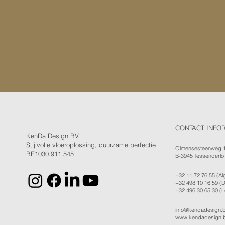
CONTACT INFO
KenDa Design BV.
Stijlvolle vloeroplossing, duurzame perfectie
Olmensesteenweg 
BE1030.911.545
B-3945 Tessenderlo
+32 11 72 76 55
(Al
+32 498 10 16 59
(D
+32 496 30 65 30
(L
info@kendadesign.
www.kendadesign.