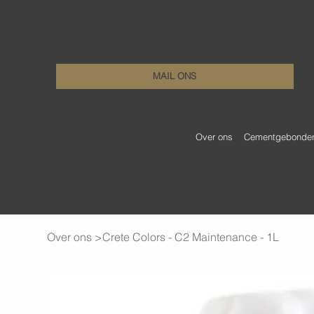
KenDa Design BV
Stijlvolle vloeroplossing, duurzame perfectie
+32 11 72 76 55
MAIL ONS
Over ons
Cementgebonden 
Over ons
>
Crete Colors - C2 Maintenance - 1L