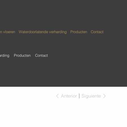
n vloeren
Waterdoorlatende verharding
Producten
Contact
arding
Producten
Contact
Anterior
Siguiente
rete Colors - C2 Maintenance -
L