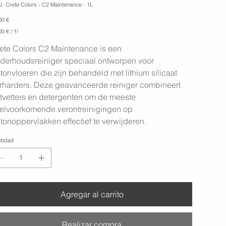
SKU
U:
Crete Colors - C2 Maintenance - 1L
Crete
Colors
io
00 €
-
C2
00 €
0 € / 1l
Maintenance
-
1L
ete Colors C2 Maintenance is een
o
derhoudsreiniger speciaal ontworpen voor
tonvloeren die zijn behandeld met lithium silicaat
rharders. Deze geavanceerde reiniger combineert
tvetters en detergenten om de meeste
elvoorkomende verontreinigingen op
tonoppervlakken effectief te verwijderen.
tidad
Agregar al carrito
Realizar compra