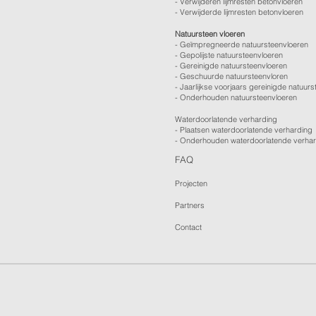
-
Verwijderen lijmresten betonvloeren
- Verwijderde lijmresten betonvloeren
Natuursteen vloeren
- Geïmpregneerde natuursteenvloeren
- Gepolijste natuursteenvloeren
- Gereinigde natuursteenvloeren
- Geschuurde natuursteenvloren
-
Jaarlijkse voorjaars gereinigde natuurs
- Onderhouden natuursteenvloeren
Waterdoorlatende verharding
- Plaatsen waterdoorlatende verharding
- Onderhouden waterdoorlatende verha
FAQ
Projecten
Partners
Contact