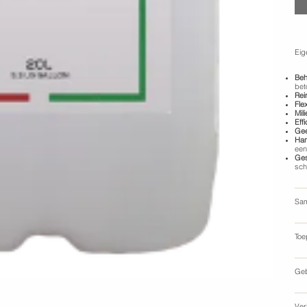
Eig
Beh
bet
Rei
Fle
Mili
Effi
Gee
Han
een
Ges
sch
Sam
Toe
Geb
Ver