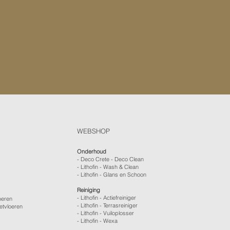
WEBSHOP
Onderhoud
- Deco Crete - Deco Clean
- Lithofin - Wash & Clean
- Lithofin - Glans en Schoon
Reiniging
- Lithofin - Actiefreiniger
oeren
- Lithofin - Terrasreiniger
etvloeren
- Lithofin - Vuiloplosser
- Lithofin - Wexa