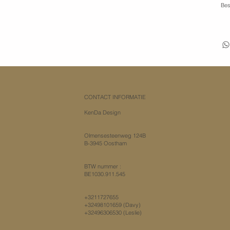
Bes
CONTACT INFORMATIE
KenDa Design
Olmensesteenweg 124B
B-3945 Oostham
​BTW nummer :
BE1030.911.545​
+3211727655
+32498101659
(Davy)
+32496306530 (Leslie)