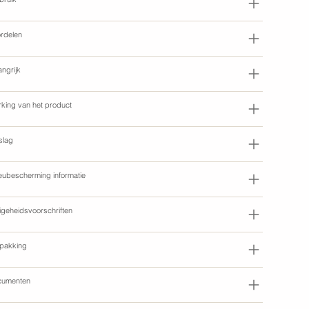
rdelen
angrijk
king van het product
slag
ieubescherming informatie
ligeheidsvoorschriften
pakking
cumenten