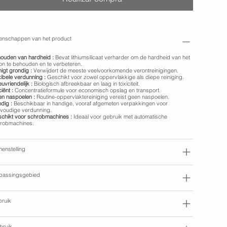
enschappen van het product
ouden van hardheid :
Bevat lithiumsilicaat verharder om de hardheid van het
on te behouden en te verbeteren.
nigt grondig :
Verwijdert de meeste veelvoorkomende verontreinigingen.
xibele verdunning :
Geschikt voor zowel oppervlakkige als diepe reiniging.
euvriendelijk :
Biologisch afbreekbaar en laag in toxiciteit.
ciënt :
Concentratieformule voor economisch opslag en transport.
n naspoelen :
Routine-oppervlaktereiniging vereist geen naspoelen.
dig :
Beschikbaar in handige, vooraf afgemeten verpakkingen voor
voudige verdunning.
chikt voor schrobmachines :
Ideaal voor gebruik met automatische
robmachines.
enstelling
passingsgebied
ruik
bruik