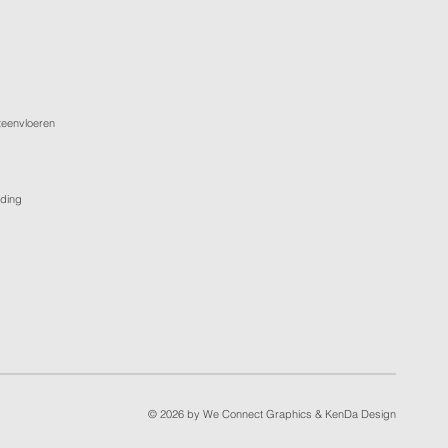
teenvloeren
rding
© 2026 by
We Connect Graphics
&
KenDa Design