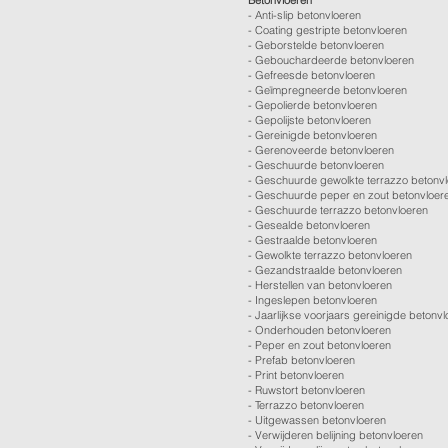
Betonvloeren
-
Anti-slip betonvloeren
-
Coating gestripte betonvloeren
-
Geborstelde betonvloeren
-
Gebouchardeerde betonvloeren
-
Gefreesde betonvloeren
-
Geïmpregneerde betonvloeren
-
Gepolierde betonvloeren
-
Gepolijste betonvloeren
- Gereinigde betonvloeren
-
Gerenoveerde betonvloeren
-
Geschuurde betonvloeren
-
Geschuurde gewolkte terrazzo betonv
-
Geschuurde peper en zout betonvloer
-
Geschuurde terrazzo betonvloeren
-
Gesealde betonvloeren
-
Gestraalde betonvloeren
-
Gewolkte terrazzo betonvloeren
-
Gezandstraalde betonvloeren
-
Herstellen van betonvloeren
-
Ingeslepen betonvloeren
-
Jaarlijkse voorjaars gereinigde betonv
-
Onderhouden betonvloeren
-
Peper en zout betonvloeren
-
Prefab betonvloeren
-
Print betonvloeren
-
Ruwstort betonvloeren
-
Terrazzo betonvloeren
-
Uitgewassen betonvloeren
-
Verwijderen belijning betonvloeren