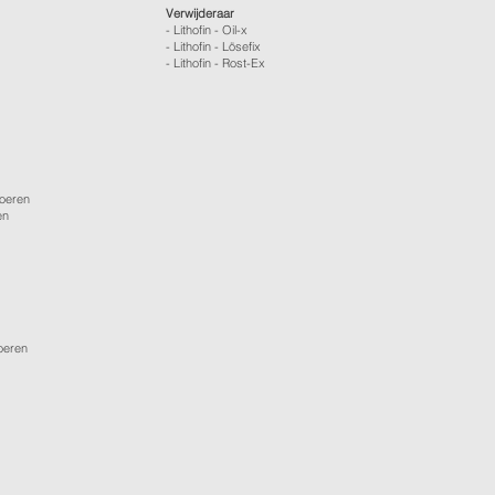
Verwijderaar
- Lithofin - Oil-x
- Lithofin - Lösefix
- Lithofin - Rost-Ex
loeren
en
loeren