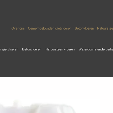
Over ons
Cementgebonden gietvloeren
Betonvloeren
Natuurstee
gietvloeren
Betonvloeren
Natuursteen vloeren
Waterdoorlatende verh
C
1