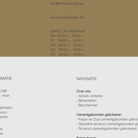
​info@kendadesign.be
www.kendadesign.be
ENKEL OP AFSPRAAK
MA 08:00 u - 16:00 u
DI 08:00 u - 16:00 u
WO 08:00 u - 12:00 u
DO 08:00 u - 16:00 u
VR 08:00 u - 16:00 u
RMATIE
NAVIGATIE
124B
Over ons
 - Ham
-
Advies verlenen
- Behandelen
- Beschermen
gemeen)
avy)
Cementgebonden gietvloeren
eslie)
- Peper en Zout cementgebonden gietvl
- Gewolkte terrazzo cementgebonden gi
- Terrazzo cementgebonden gietvloeren
be
be