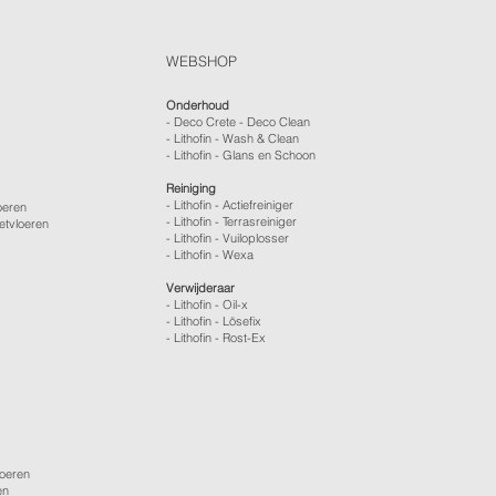
WEBSHOP
Onderhoud
- Deco Crete - Deco Clean
- Lithofin - Wash & Clean
- Lithofin - Glans en Schoon
Reiniging
- Lithofin - Actiefreiniger
oeren
- Lithofin - Terrasreiniger
etvloeren
- Lithofin - Vuiloplosser
- Lithofin - Wexa
Verwijderaar
- Lithofin - Oil-x
- Lithofin - Lösefix
- Lithofin - Rost-Ex
loeren
en