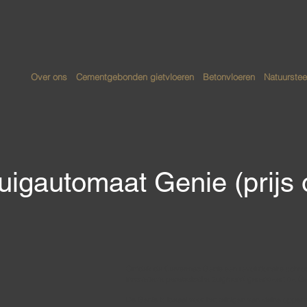
Over ons
Cementgebonden gietvloeren
Betonvloeren
Natuurstee
uigautomaat Genie (prijs
Ontdek de Clevermac Genie een revolutionaire schrob
innovatieve parabolische zuigmond garandeert de Gen
De Genie is ideaal voor het reinigen van kleine opp