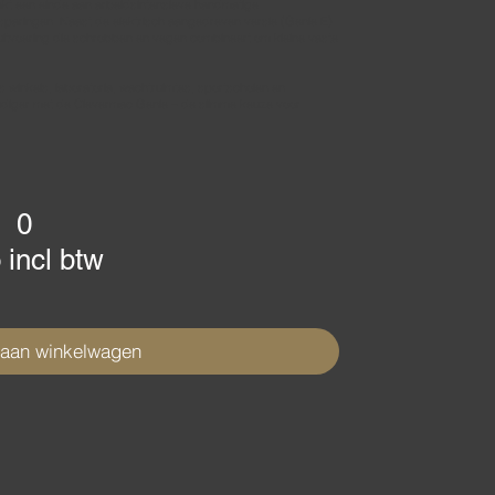
 een einde aan arbeidsintensieve handmatige
paringen. Naast de elektrisch aangedreven versie (Genie E)
S-uitvoering die schrobben en vegen combineert om kleine vaste
s winkels, laboratoria, wachtruimtes, sportscholen en
udiger met de Clevermac Genie – de slimme keuze voor
0
 incl btw
 aan winkelwagen