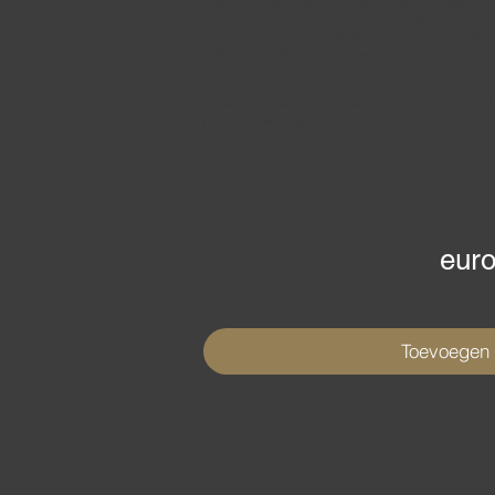
schoongemaakt. Deze compacte schrobmachine maakt
schoonmaaksystemen en biedt aanzienlijke kostenbes
en de batterijversie (Genie B), is er ook de Genie B
vuildeeltjes gelijktijdig op te vangen.
Perfect geschikt voor oppervlakken tot 1.000 m², zoal
restaurants. Maak schoonmaken efficiënter en eenvo
professionele reiniging.
euro
Toevoegen