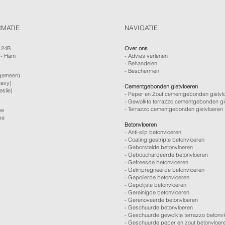
RMATIE
NAVIGATIE
124B
Over ons
 - Ham
-
Advies verlenen
- Behandelen
- Beschermen
gemeen)
avy)
Cementgebonden gietvloeren
eslie)
- Peper en Zout cementgebonden gietvl
- Gewolkte terrazzo cementgebonden gi
- Terrazzo cementgebonden gietvloeren
be
be
Betonvloeren
-
Anti-slip betonvloeren
-
Coating gestripte betonvloeren
-
Geborstelde betonvloeren
-
Gebouchardeerde betonvloeren
-
Gefreesde betonvloeren
-
Geïmpregneerde betonvloeren
-
Gepolierde betonvloeren
-
Gepolijste betonvloeren
- Gereinigde betonvloeren
-
Gerenoveerde betonvloeren
-
Geschuurde betonvloeren
-
Geschuurde gewolkte terrazzo betonv
-
Geschuurde peper en zout betonvloer