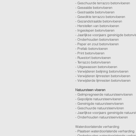
-
Geschuurde terrazzo betonvloeren
-
Gesealde betonvloeren
-
Gestraalde betonvloeren
-
Gewolkte terrazzo betonvloeren
-
Gezandstraalde betonvloeren
-
Herstellen van betonvloeren
-
Ingeslepen betonvloeren
-
Jaarlijkse voorjaars gereinigde betonv
-
Onderhouden betonvloeren
-
Peper en zout betonvloeren
-
Prefab betonvloeren
-
Print betonvloeren
-
Ruwstort betonvloeren
-
Terrazzo betonvloeren
-
Uitgewassen betonvloeren
-
Verwijderen belijning betonvloeren
-
Verwijderen lijmresten betonvloeren
- Verwijderde lijmresten betonvloeren
Natuursteen vloeren
- Geïmpregneerde natuursteenvloeren
- Gepolijste natuursteenvloeren
- Gereinigde natuursteenvloeren
- Geschuurde natuursteenvloren
-
Jaarlijkse voorjaars gereinigde natuurs
- Onderhouden natuursteenvloeren
Waterdoorlatende verharding
- Plaatsen waterdoorlatende verharding
- Onderhouden waterdoorlatende verha