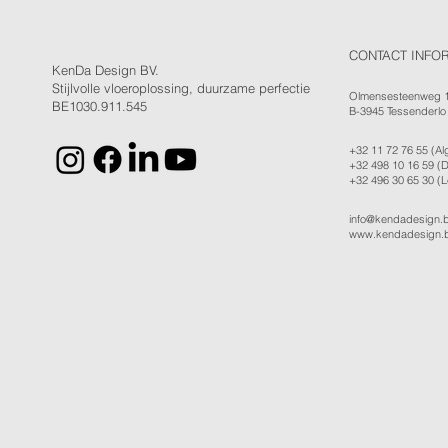
CONTACT INFO
KenDa Design BV.
Stijlvolle vloeroplossing, duurzame perfectie
Olmensesteenweg 
BE1030.911.545
B-3945 Tessenderlo
+32 11 72 76 55
(Al
+32 498 10 16 59
(D
+32 496 30 65 30
(L
info@kendadesign.
www.kendadesign.