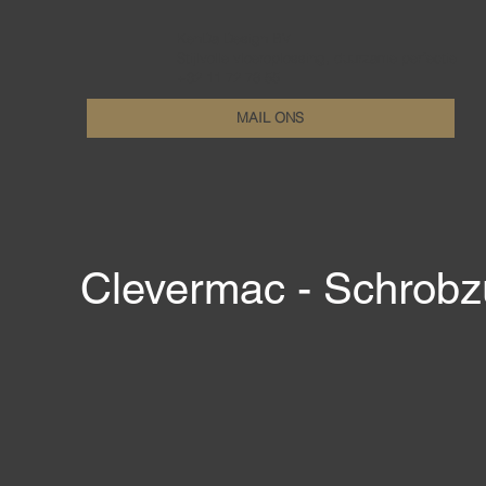
KenDa Design BV
Stijlvolle vloeroplossing, duurzame perfectie
+32 11 72 76 55
MAIL ONS
Clevermac - Schrobz