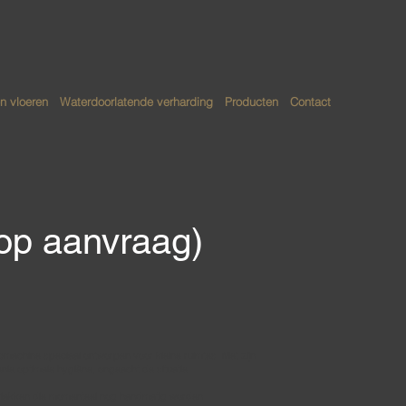
n vloeren
Waterdoorlatende verharding
Producten
Contact
 op aanvraag)
machine speciaal ontworpen voor kleine ruimtes. Met zijn
ie optimale hygiëne, ongeacht de situatie.
ervlakken die momenteel nog handmatig worden