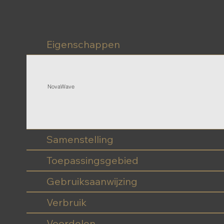
Eigenschappen
NovaWave
Samenstelling
Toepassingsgebied
Gebruiksaanwijzing
Verbruik
Voordelen