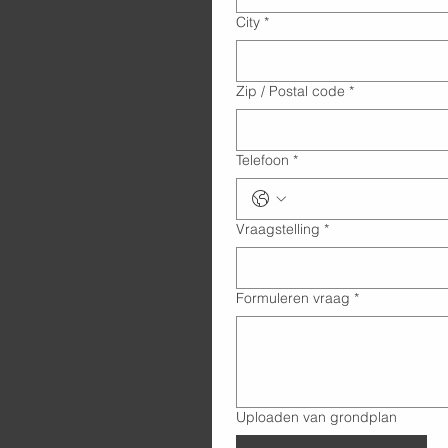
City
*
Zip / Postal code
*
Telefoon
*
Vraagstelling
*
Formuleren vraag
*
Uploaden van grondplan