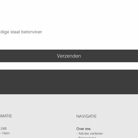
dige staat betonvloer
Verzenden
RMATIE
NAVIGATIE
124B
Over ons
 - Ham
-
Advies verlenen