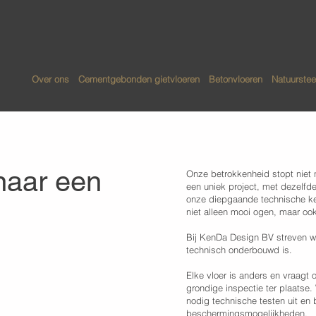
Over ons
Cementgebonden gietvloeren
Betonvloeren
Natuurstee
 naar
een
Onze betrokkenheid stopt niet 
een uniek project, met dezelfde
onze diepgaande technische ken
niet alleen mooi ogen, maar ook
Bij KenDa Design BV streven wij
technisch onderbouwd is.
Elke vloer is anders en vraagt
grondige inspectie ter plaatse
nodig technische testen uit en
cherming
beschermingsmogelijkheden.