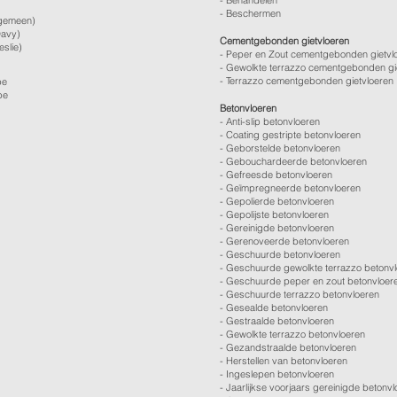
- Behandelen
- Beschermen
gemeen)
avy)
Cementgebonden gietvloeren
eslie)
- Peper en Zout cementgebonden gietvl
- Gewolkte terrazzo cementgebonden gi
- Terrazzo cementgebonden gietvloeren
be
be
Betonvloeren
-
Anti-slip betonvloeren
-
Coating gestripte betonvloeren
-
Geborstelde betonvloeren
-
Gebouchardeerde betonvloeren
-
Gefreesde betonvloeren
-
Geïmpregneerde betonvloeren
-
Gepolierde betonvloeren
-
Gepolijste betonvloeren
- Gereinigde betonvloeren
-
Gerenoveerde betonvloeren
-
Geschuurde betonvloeren
-
Geschuurde gewolkte terrazzo betonv
-
Geschuurde peper en zout betonvloer
-
Geschuurde terrazzo betonvloeren
-
Gesealde betonvloeren
-
Gestraalde betonvloeren
-
Gewolkte terrazzo betonvloeren
-
Gezandstraalde betonvloeren
-
Herstellen van betonvloeren
-
Ingeslepen betonvloeren
-
Jaarlijkse voorjaars gereinigde betonv