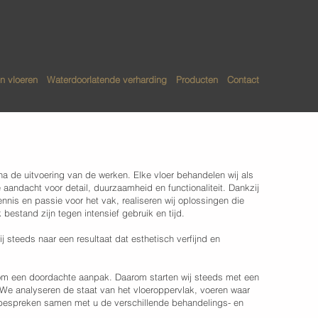
n vloeren
Waterdoorlatende verharding
Producten
Contact
na de uitvoering van de werken. Elke vloer behandelen wij als
 aandacht voor detail, duurzaamheid en functionaliteit. Dankzij
nis en passie voor het vak, realiseren wij oplossingen die
 bestand zijn tegen intensief gebruik en tijd.
 steeds naar een resultaat dat esthetisch verfijnd en
 om een doordachte aanpak. Daarom starten wij steeds met een
. We analyseren de staat van het vloeroppervlak, voeren waar
 bespreken samen met u de verschillende behandelings- en