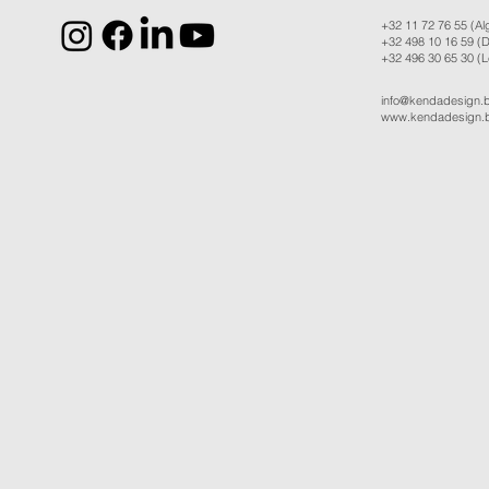
+32 11 72 76 55
(Al
+32 498 10 16 59
(D
+32 496 30 65 30
(L
info@kendadesign.
www.kendadesign.