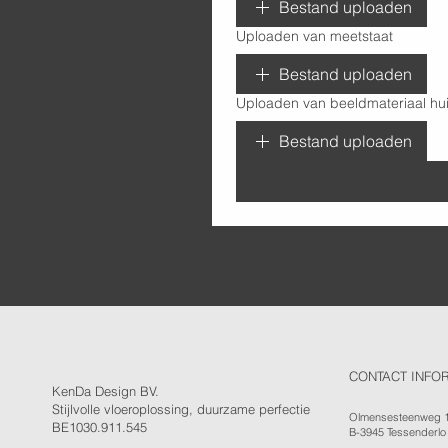
Bestand uploaden
Uploaden van meetstaat
Bestand uploaden
Uploaden van beeldmateriaal hui
Bestand uploaden
CONTACT INFO
KenDa Design BV.
Stijlvolle vloeroplossing, duurzame perfectie
Olmensesteenweg 
BE1030.911.545
B-3945 Tessenderlo