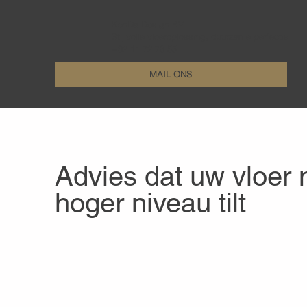
KenDa Design BV
Stijlvolle vloeroplossing, duurzame perfectie
+32 11 72 76 55
MAIL ONS
Advies dat uw vloer
hoger niveau tilt
Uw betrouwbare partner in
vloeradvies,behandeling en bes