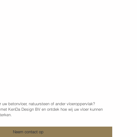
ag een afspraak
ign BV
r uw betonvloer, natuursteen of ander vloeroppervlak?
met KenDa Design BV en ontdek hoe wij uw vloer kunnen
terken.
Neem contact op