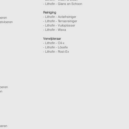
- Lithofin - Glans en Schoon
Reiniging
- Lithofin - Actiefreiniger
oeren
- Lithofin - Terrasreiniger
etvloeren
- Lithofin - Vuiloplosser
- Lithofin - Wexa
Verwijderaar
- Lithofin - Oil-x
- Lithofin - Lösefix
- Lithofin - Rost-Ex
loeren
en
loeren