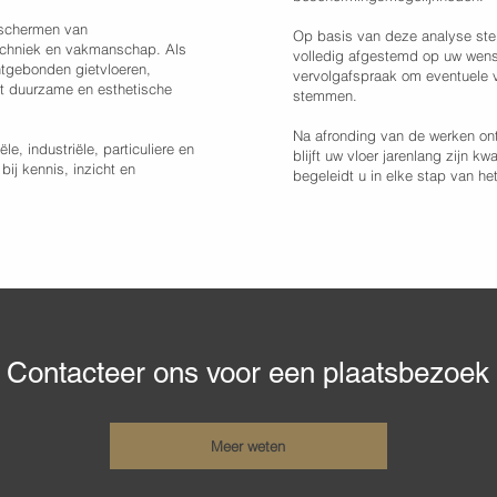
eschermen van
Op basis van deze analyse stel
techniek en vakmanschap. Als
volledig afgestemd op uw wens
ntgebonden gietvloeren,
vervolgafspraak om eventuele v
ot duurzame en esthetische
stemmen.
Na afronding van de werken on
, industriële, particuliere en
blijft uw vloer jarenlang zijn k
 bij kennis, inzicht en
begeleidt u in elke stap van he
Contacteer ons voor een plaatsbezoek
Meer weten