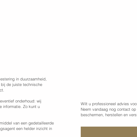
Maak een vanda
vestering in duurzaamheid,
 bij de juiste technische
met KenDa Des
ct.
eventief onderhoud: wij
Wilt u professioneel advies voo
 informatie. Zo kunt u
Neem vandaag nog contact op 
beschermen, herstellen en vers
middel van een gedetailleerde
gsagent een helder inzicht in