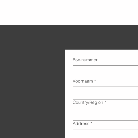
Btw-nummer
Voornaam
*
Adres met meerdere regels
Country/Region
*
Address
*