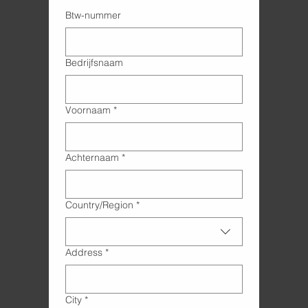
Btw-nummer
Bedrijfsnaam
Voornaam
*
Achternaam
*
Adres met meerdere regels
Country/Region
*
Address
*
City
*