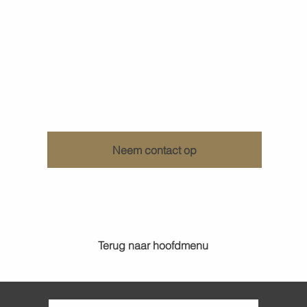
Ontdek wat KenDa Design voor u kan doen
Neem contact op
Terug naar hoofdmenu