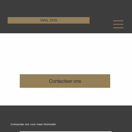
KenDa Design BV
Stijlvolle vloeroplossing, duurzame perfectie
+32 11 72 76 55
MAIL ONS
Peper en zout betonvloeren
Contacteer ons
Contacteer ons voor meer informatie