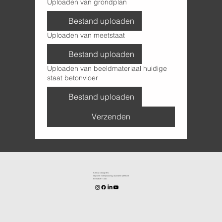
Uploaden van grondplan
Bestand uploaden
Uploaden van meetstaat
Bestand uploaden
Uploaden van beeldmateriaal huidige
staat betonvloer
Bestand uploaden
Verzenden
KenDa Design BV.
Stijlvolle vloeroplossing, duurzame perfectie
BE1030.911.545