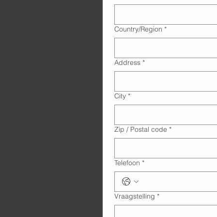
Adres met meerdere regels
Country/Region
*
Address
*
City
*
Zip / Postal code
*
Telefoon
*
Vraagstelling
*