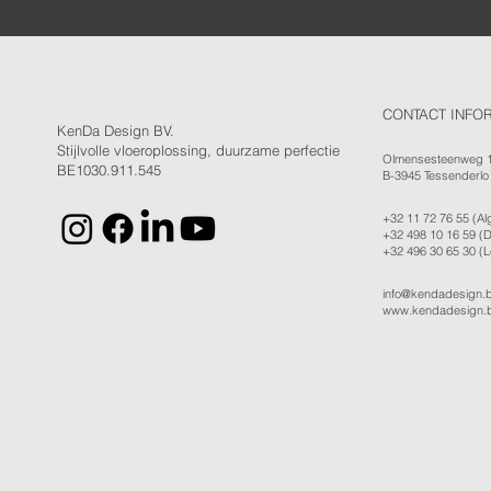
CONTACT INFO
KenDa Design BV.
Stijlvolle vloeroplossing, duurzame perfectie
Olmensesteenweg 
BE1030.911.545
B-3945 Tessenderlo
+32 11 72 76 55
(Al
+32 498 10 16 59
(D
+32 496 30 65 30
(L
info@kendadesign.
www.kendadesign.