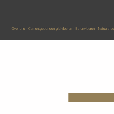
Over ons
Cementgebonden gietvloeren
Betonvloeren
Natuurstee
Ingeslepe