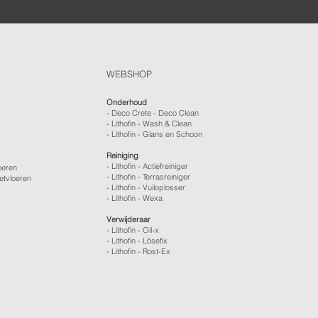
WEBSHOP
Onderhoud
- Deco Crete - Deco Clean
- Lithofin - Wash & Clean
- Lithofin - Glans en Schoon
Reiniging
- Lithofin - Actiefreiniger
oeren
- Lithofin - Terrasreiniger
etvloeren
- Lithofin - Vuiloplosser
- Lithofin - Wexa
Verwijderaar
- Lithofin - Oil-x
- Lithofin - Lösefix
- Lithofin - Rost-Ex