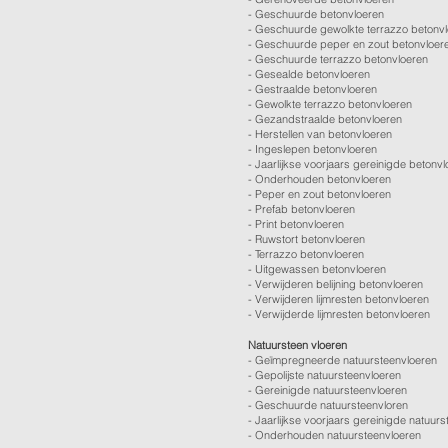
-
Geschuurde betonvloeren
-
Geschuurde gewolkte terrazzo betonv
-
Geschuurde peper en zout betonvloer
-
Geschuurde terrazzo betonvloeren
-
Gesealde betonvloeren
-
Gestraalde betonvloeren
-
Gewolkte terrazzo betonvloeren
-
Gezandstraalde betonvloeren
-
Herstellen van betonvloeren
-
Ingeslepen betonvloeren
-
Jaarlijkse voorjaars gereinigde betonv
-
Onderhouden betonvloeren
-
Peper en zout betonvloeren
-
Prefab betonvloeren
-
Print betonvloeren
-
Ruwstort betonvloeren
-
Terrazzo betonvloeren
-
Uitgewassen betonvloeren
-
Verwijderen belijning betonvloeren
-
Verwijderen lijmresten betonvloeren
- Verwijderde lijmresten betonvloeren
Natuursteen vloeren
- Geïmpregneerde natuursteenvloeren
- Gepolijste natuursteenvloeren
- Gereinigde natuursteenvloeren
- Geschuurde natuursteenvloren
-
Jaarlijkse voorjaars gereinigde natuurs
- Onderhouden natuursteenvloeren