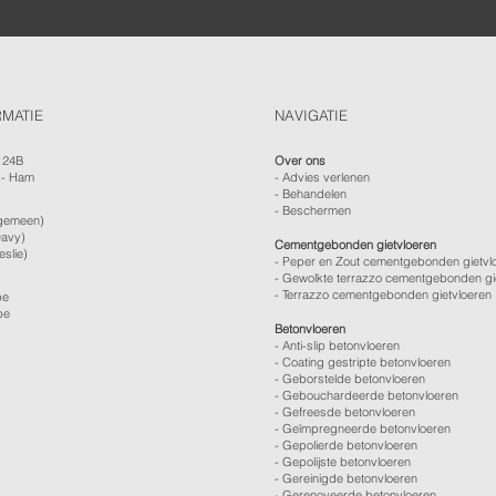
RMATIE
NAVIGATIE
124B
Over ons
 - Ham
-
Advies verlenen
- Behandelen
- Beschermen
gemeen)
avy)
Cementgebonden gietvloeren
eslie)
- Peper en Zout cementgebonden gietvl
- Gewolkte terrazzo cementgebonden gi
- Terrazzo cementgebonden gietvloeren
be
be
Betonvloeren
-
Anti-slip betonvloeren
-
Coating gestripte betonvloeren
-
Geborstelde betonvloeren
-
Gebouchardeerde betonvloeren
-
Gefreesde betonvloeren
-
Geïmpregneerde betonvloeren
-
Gepolierde betonvloeren
-
Gepolijste betonvloeren
- Gereinigde betonvloeren
-
Gerenoveerde betonvloeren