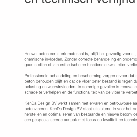
Waarom betonvloeren onderhou
behandelen, beschermen en ren
Hoewel beton een sterk materiaal is, blijft het gevoelig voor sli
chemische invloeden. Zonder correcte behandeling en onderh
gaan stoffen of zijn esthetische en functionele kwaliteiten verli
Professionele behandeling en bescherming zorgen ervoor dat d
beton behouden blijft en dat de vloer beter bestand is tegen 
belasting en weersinvloeden. In sommige gevallen is renovatie
schade te verhelpen en de functionaliteit van de vloer te verbe
KenDa Design BV werkt samen met ervaren en
betrouwbare a
betonvloeren. KenDa Design BV staat uitsluitend in voor het 
herstellen en optimaliseren van bestaande en nieuwe betonvlo
een gespecialiseerde aanpak met focus op kwaliteit en technie