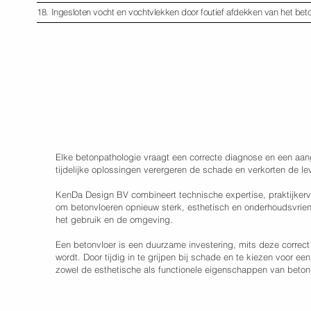
18. Ingesloten vocht en vochtvlekken door foutief afdekken van het bet
Elke betonpathologie vraagt een correcte diagnose en een aan
tijdelijke oplossingen verergeren de schade en verkorten de le
KenDa Design BV combineert technische expertise, praktijker
om betonvloeren opnieuw sterk, esthetisch en onderhoudsvrie
het gebruik en de omgeving.
Een betonvloer is een duurzame investering, mits deze corre
wordt. Door tijdig in te grijpen bij schade en te kiezen voor ee
zowel de esthetische als functionele eigenschappen van beto