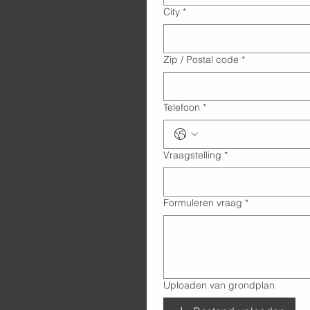
City
*
Zip / Postal code
*
Telefoon
*
Vraagstelling
*
Formuleren vraag
*
Uploaden van grondplan