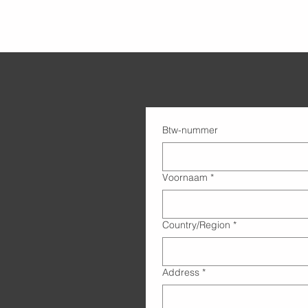
Btw-nummer
Voornaam
*
Adres met meerdere regels
Country/Region
*
Address
*