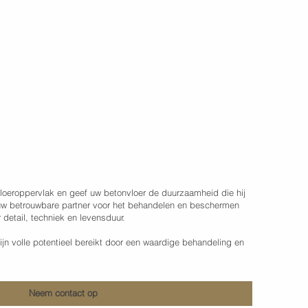
a Design BV
loeroppervlak en geef uw betonvloer de duurzaamheid die hij
uw betrouwbare partner voor het behandelen en beschermen
detail, techniek en levensduur.
n volle potentieel bereikt door een waardige behandeling en
Neem contact op