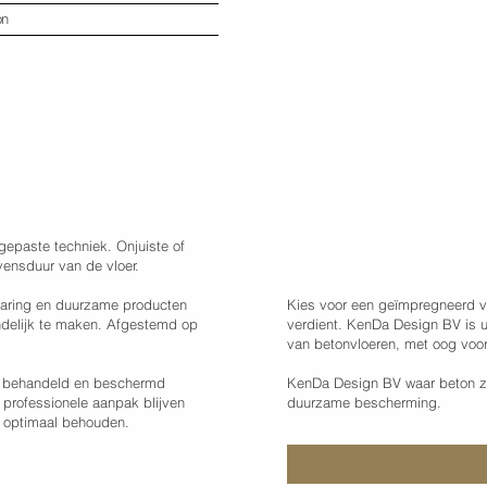
on
Kies voor KenD
gepaste techniek. Onjuiste of
vensduur van de vloer.
varing en duurzame producten
Kies voor een geïmpregneerd v
ndelijk te maken. Afgestemd op
verdient. KenDa Design BV is 
van betonvloeren, met oog voor 
ct behandeld en beschermd
KenDa Design BV waar beton zij
n professionele aanpak blijven
duurzame bescherming.
n optimaal behouden.