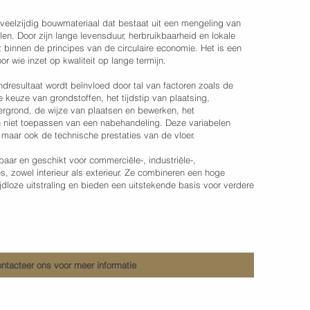
st veelzijdig bouwmateriaal dat bestaat uit een mengeling van
en. Door zijn lange levensduur, herbruikbaarheid en lokale
 binnen de principes van de circulaire economie. Het is een
 wie inzet op kwaliteit op lange termijn.
indresultaat wordt beïnvloed door tal van factoren zoals de
 keuze van grondstoffen, het tijdstip van plaatsing,
grond, de wijze van plaatsen en bewerken, het
n niet toepassen van een nabehandeling. Deze variabelen
t, maar ook de technische prestaties van de vloer.
aar en geschikt voor commerciële-, industriële-,
es, zowel interieur als exterieur. Ze combineren een hoge
jdloze uitstraling en bieden een uitstekende basis voor verdere
ntacteer ons voor meer informatie