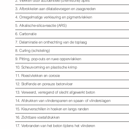
2. Vlekken door accidentiële (chemische) Spills
3. Afbrokkelen aan dilatatievoegen en zaagsneden
4. Onregelmatige verkleuring en pigmentvlekken
5. Alkalische-silica-reactie (ARS)
6. Carbonatie
7. Delaminatie en onthechting van de toplaag
8. Curling (schoteling)
9. Pitting, pop-outs en ruwe oppervlakken
10. Scheurvorming en plastische krimp
11. Roestvlekken en corosie
12. Stoffende en poreuze betonvloer
13. Verweerd, verregend of slecht afgewerkt beton
14. Afdrukken van vlinderspanen en spaan- of vlinderslagen
15. Kleurverschillen in hoeken en langs randen
16. Zichtbare voetafdrukken
17. Verbranden van het beton tijdens het vlinderen