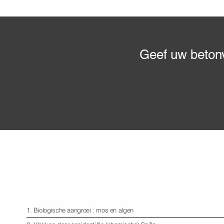
Geef uw betonv
Mogelijke problematiek
bij betonvloeren
1. Biologische aangroei : mos en algen