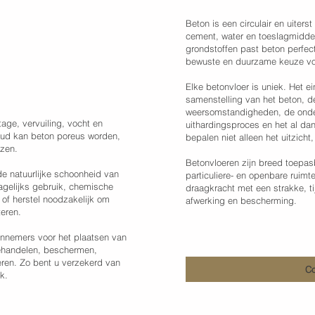
Beton is een circulair en uiter
cement, water en toeslagmiddel
grondstoffen past beton perfect
bewuste en duurzame keuze voor
den,
Elke betonvloer is uniek. Het e
overen
samenstelling van het beton, de
weersomstandigheden, de onder
jtage, vervuiling, vocht en
uithardingsproces en het al da
oud kan beton poreus worden,
bepalen niet alleen het uitzich
ezen.
Betonvloeren zijn breed toepasb
e natuurlijke schoonheid van
particuliere- en openbare ruimt
dagelijks gebruik, chemische
draagkracht met een strakke, ti
 of herstel noodzakelijk om
afwerking en bescherming.
teren.
annemers
voor het plaatsen van
behandelen, beschermen,
eren. Zo bent u verzekerd van
Co
k.