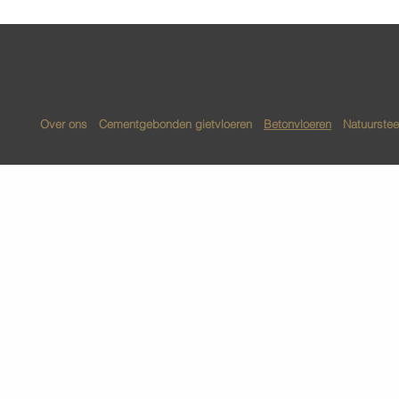
Over ons
Cementgebonden gietvloeren
Betonvloeren
Natuurstee
ndelen
Beschermen
Plaa