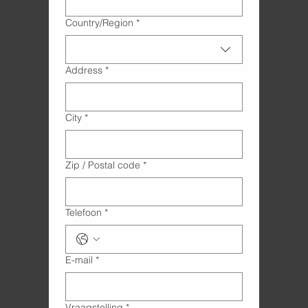
Adres met meerdere regels
Country/Region
*
Address
*
City
*
Zip / Postal code
*
Telefoon
*
E-mail
*
Vraagstelling
*