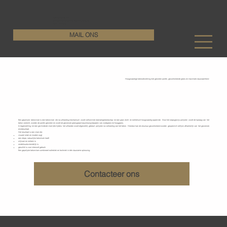
KenDa Design BV
Stijlvolle vloeroplossing, duurzame perfectie
+32 11 72 76 55
MAIL ONS
Hoogwaardige betonafwerking met gesloten poriën, gecontroleerde glans en maximale duurzaamheid
Gepolijste betonvloeren
Een gepolijste betonvloer is een betonvloer die na uitharding mechanisch wordt verfijnd met diamantgereedschap tot een glad, dicht en esthetisch hoogwaardig oppervlak. Door het stapsgewijs polijsten wordt de toplaag van het
beton verdicht, worden de poriën gesloten en wordt de gewenste glansgraad nauwkeurig bepaald, van zijdeglans tot hoogglans.
In tegenstelling tot een gevlinderde vloer (die tijdens het uitharden wordt afgewerkt), gebeurt polijsten na verharding van het beton. Hierdoor kan de structuur gecontroleerd worden geopend of verfijnd, afhankelijk van het gewenste
eindresultaat.
Het resultaat is een vloer die:
visueel strak en modern oogt
een diepe, natuurlijke betonlook heeft
slijtvast en stofarm is
onderhoudsvriendelijk is
geschikt is voor intensief gebruik
Een gepolijste betonvloer combineert esthetiek en techniek in één duurzame oplossing.
Contacteer ons