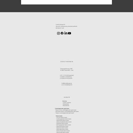
KenDa Design BV.
Stijlvolle vloeroplossing, duurzame perfectie
BE1030.911.545
CONTACT INFORMATIE
Olmensesteenweg 124B
B-3945 Tessenderlo - Ham
+32 11 72 76 55
(Algemeen)
+32 498 10 16 59
(Davy)
+32 496 30 65 30
(Leslie)
info@kendadesign.be
www.kendadesign.be
NAVIGATIE
Over ons
-
Advies verlenen
- Behandelen
- Beschermen
Cementgebonden gietvloeren
- Peper en Zout cementgebonden gietvloeren
- Gewolkte terrazzo cementgebonden gietvloeren
- Terrazzo cementgebonden gietvloeren
Betonvloeren
-
Anti-slip betonvloeren
-
Coating gestripte betonvloeren
-
Geborstelde betonvloeren
-
Gebouchardeerde betonvloeren
-
Gefreesde betonvloeren
-
Geïmpregneerde betonvloeren
-
Gepolierde betonvloeren
-
Gepolijste betonvloeren
- Gereinigde betonvloeren
-
Gerenoveerde betonvloeren
-
Geschuurde betonvloeren