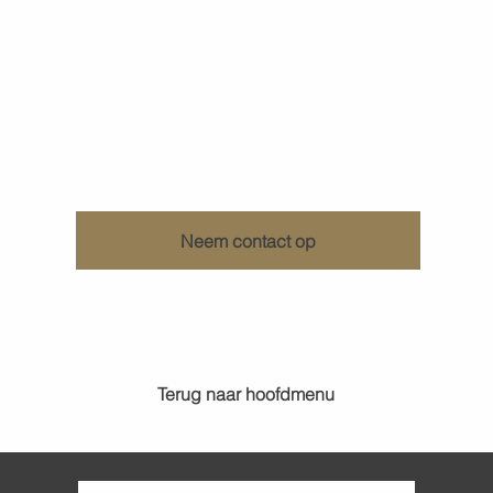
Ontdek wat KenDa Design voor u kan doen
Neem contact op
Terug naar hoofdmenu