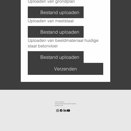
Uploaden van grondplan
Bestand uploaden
Uploaden van meetstaat
Bestand uploaden
Uploaden van beeldmateriaal huidige
staat betonvloer
Bestand uploaden
Verzenden
KenDa Design BV.
Stijlvolle vloeroplossing, duurzame perfectie
BE1030.911.545