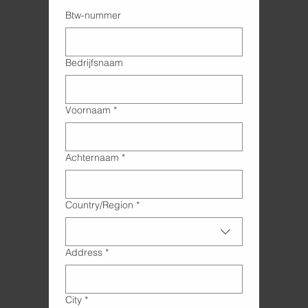
Btw-nummer
Bedrijfsnaam
Voornaam
*
Achternaam
*
Adres met meerdere regels
Country/Region
*
Address
*
City
*