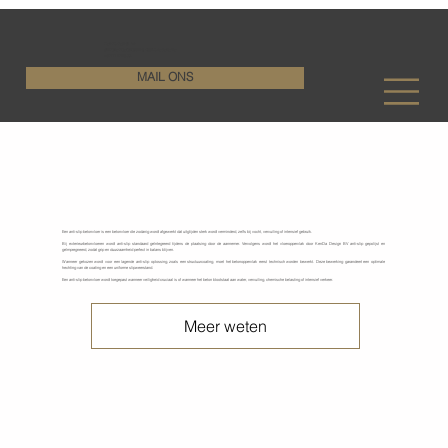
KenDa Design BV
Stijlvolle vloeroplossing, duurzame perfectie
+32 11 72 76 55
MAIL ONS
Anti-slip betonvloeren
Een anti-slip betonvloer is een betonvloer die zodanig wordt afgewerkt dat uitglijden sterk wordt verminderd, zelfs bij vocht, vervuiling of intensief gebruik.
Bij exterieurbetonvloeren wordt anti-slip standaard geïntegreerd tijdens de plaatsing door de aannemer. Vervolgens wordt het vloeroppervlak door KenDa Design BV anti-slip gepolijst en
geïmpregneerd, zodat grip en duurzaamheid perfect in balans blijven.
Wanneer gekozen wordt voor een lagende anti-slip oplossing, zoals een structuurcoating, moet het betonoppervlak eerst technisch worden bewerkt. Deze bewerking garandeert een optimale
hechting van de coating en een uniforme slipweerstand.
Een anti-slip betonvloer wordt toegepast wanneer veiligheid cruciaal is of wanneer het beton blootstaat aan water, vervuiling, chemische belasting of intensief verkeer.
Meer weten
Coating gestripte betonvloeren