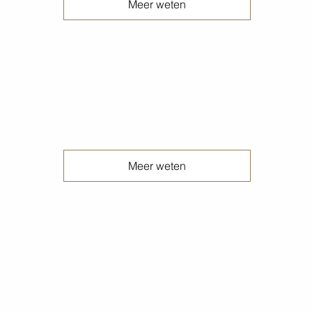
Meer weten
Geïmpregneerde betonvloeren
Meer weten
Herstellen betonvloeren