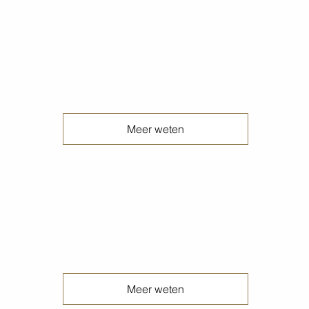
Geschuurde peper en zout betonvloeren
Meer weten
Geschuurde terrazzo betonvloeren
Meer weten