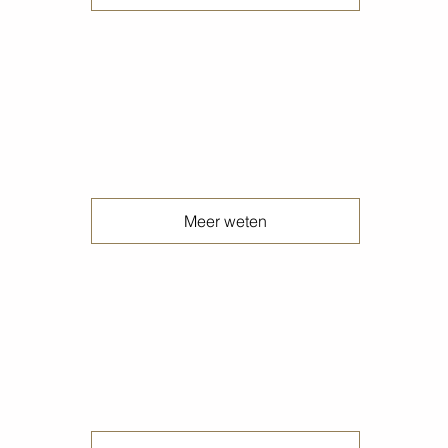
Gewolkte terrazzo betonvloeren
Meer weten
Gezandstraalde betonvloeren