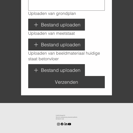
Uploaden van grondplan
Bestand uploaden
Uploaden van meetstaat
Bestand uploaden
Uploaden van beeldmateriaal huidige
staat betonvloer
Bestand uploaden
Verzenden
KenDa Design BV.
Stijlvolle vloeroplossing, duurzame perfectie
BE1030.911.545