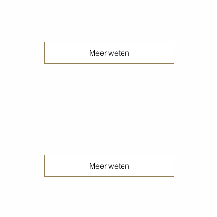
Verwijderen belijning betonvloeren
Meer weten
Verwijderen lijmresten betonvloeren
Meer weten