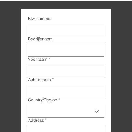
Btw-nummer
Bedrijfsnaam
Voornaam
*
Achternaam
*
Adres met meerdere regels
Country/Region
*
Address
*