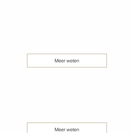
Gesealde betonvloeren
Meer weten
Gestraalde betonvloeren
Meer weten