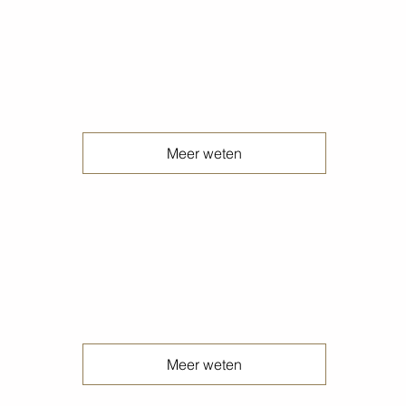
Geschuurde betonvloeren
Meer weten
Geschuurde gewolkte terrazzo betonvloeren
Meer weten