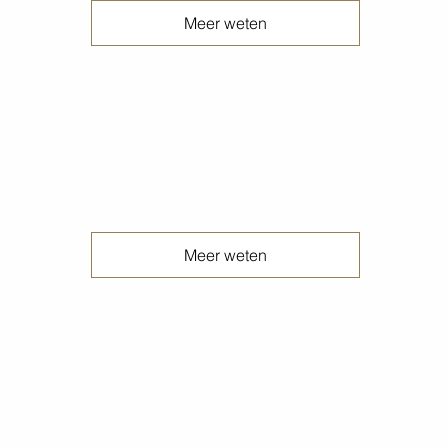
Meer weten
Ingeslepen betonvloeren
Meer weten
Jaarlijkse voorjaars gereinigde betonvloeren