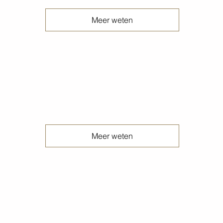
Meer weten
Onderhouden betonvloeren
Meer weten
Peper en zout betonvloeren