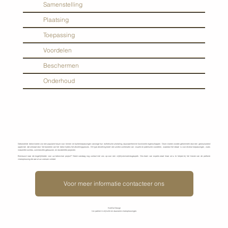
Samenstelling
Plaatsing
Toepassing
Voordelen
Beschermen
Onderhoud
Geborstelde betonvloeren zijn een populaire keuze voor binnen- en buitentoepassingen vanwege hun esthetische uitstraling, duurzaamheid en functionele eigenschappen. Deze vloeren worden gekenmerkt door een gestructureerd
oppervlak dat ontstaat door het borstelen van het beton tijdens het afwerkingsproces. Dit type afwerking biedt een unieke combinatie van visuele en praktische voordelen, waardoor het ideaal is voor diverse toepassingen, zoals
industriële ruimtes, commerciële gebouwen, en residentiële projecten.
Benieuwd naar de mogelijkheden voor uw betonvloer project? Neem vandaag nog contact met ons op voor een vrijblijvend adviesgesprek. Ons team van experts staat klaar om u te helpen bij het kiezen van de perfecte
vloeroplossing die aan al uw wensen voldoet.
Voor meer informatie contacteer ons
KenDa Design
Uw partner in stijlvolle en duurzame vloeroplossingen.