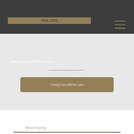
KenDa Design BV
Stijlvolle vloeroplossing, duurzame perfectie
+32 11 72 76 55
MAIL ONS
Geborstelde betonvloeren
Ervaar de robuuste charme van een geborstelde betonvloer in elke ruimte.
Vraag uw offerte aan
Beschrijving