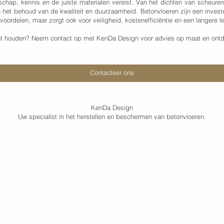
chap, kennis en de juiste materialen vereist. Van het dichten van scheuren
in het behoud van de kwaliteit en duurzaamheid. Betonvloeren zijn een inves
 voordelen, maar zorgt ook voor veiligheid, kostenefficiëntie en een langere l
kunt houden? Neem contact op met KenDa Design voor advies op maat en ontd
Contacteer ons
KenDa Design
Uw specialist in het herstellen en beschermen van betonvloeren.