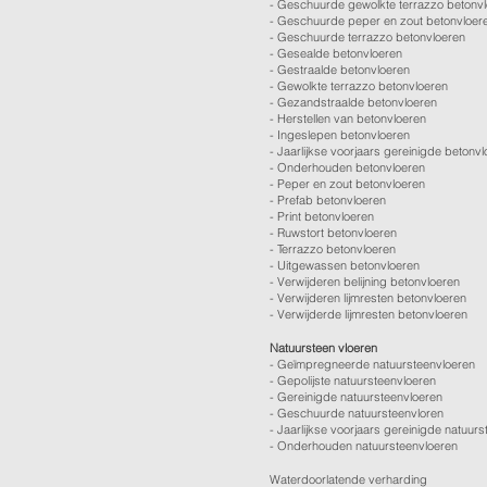
-
Geschuurde gewolkte terrazzo betonv
-
Geschuurde peper en zout betonvloer
-
Geschuurde terrazzo betonvloeren
-
Gesealde betonvloeren
-
Gestraalde betonvloeren
-
Gewolkte terrazzo betonvloeren
-
Gezandstraalde betonvloeren
-
Herstellen van betonvloeren
-
Ingeslepen betonvloeren
-
Jaarlijkse voorjaars gereinigde betonv
-
Onderhouden betonvloeren
-
Peper en zout betonvloeren
-
Prefab betonvloeren
-
Print betonvloeren
-
Ruwstort betonvloeren
-
Terrazzo betonvloeren
-
Uitgewassen betonvloeren
-
Verwijderen belijning betonvloeren
-
Verwijderen lijmresten betonvloeren
- Verwijderde lijmresten betonvloeren
Natuursteen vloeren
- Geïmpregneerde natuursteenvloeren
- Gepolijste natuursteenvloeren
- Gereinigde natuursteenvloeren
- Geschuurde natuursteenvloren
-
Jaarlijkse voorjaars gereinigde natuurs
- Onderhouden natuursteenvloeren
Waterdoorlatende verharding