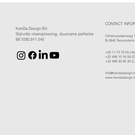
CONTACT INFO
KenDa Design BV.
Stijlvolle vloeroplossing, duurzame perfectie
Olmensesteenweg 
BE1030.911.545
B-3945 Tessenderlo
+32 11 72 76 55
(Al
+32 498 10 16 59
(D
+32 496 30 65 30
(L
info@kendadesign.
www.kendadesign.