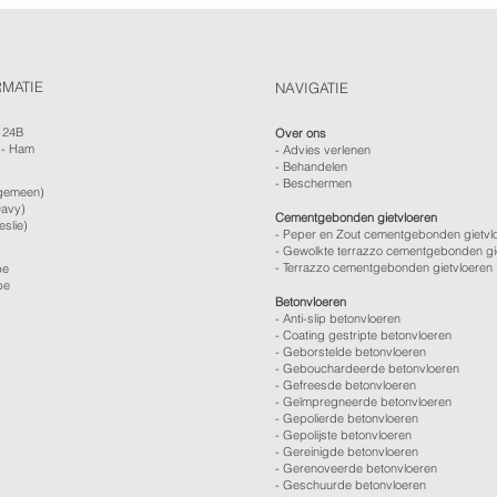
RMATIE
NAVIGATIE
124B
Over ons
 - Ham
-
Advies verlenen
- Behandelen
- Beschermen
gemeen)
avy)
Cementgebonden gietvloeren
eslie)
- Peper en Zout cementgebonden gietvl
- Gewolkte terrazzo cementgebonden gi
- Terrazzo cementgebonden gietvloeren
be
be
Betonvloeren
-
Anti-slip betonvloeren
-
Coating gestripte betonvloeren
-
Geborstelde betonvloeren
-
Gebouchardeerde betonvloeren
-
Gefreesde betonvloeren
-
Geïmpregneerde betonvloeren
-
Gepolierde betonvloeren
-
Gepolijste betonvloeren
- Gereinigde betonvloeren
-
Gerenoveerde betonvloeren
-
Geschuurde betonvloeren