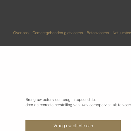
Over ons
Cementgebonden gietvloeren
Betonvloeren
Natuurstee
Herstellen van beto
Breng uw betonvloer terug in topconditie,
door de correcte herstelling van uw vloeroppervlak uit te voer
Vraag uw offerte aan