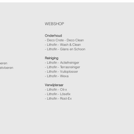
WEBSHOP
Onderhoud
- Deco Crete - Deco Clean
- Lithofin - Wash & Clean
- Lithofin - Glans en Schoon
Reiniging
- Lithofin - Actiefreiniger
oeren
- Lithofin - Terrasreiniger
etvloeren
- Lithofin - Vuiloplosser
- Lithofin - Wexa
Verwijderaar
- Lithofin - Oil-x
- Lithofin - Lösefix
- Lithofin - Rost-Ex