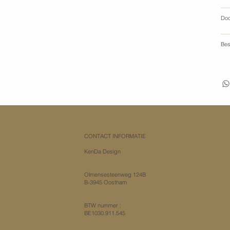
Do
Bes
CONTACT INFORMATIE
KenDa Design
Olmensesteenweg 124B
B-3945 Oostham
​BTW nummer :
BE1030.911.545​