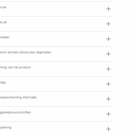
ruik
bruik
rdelen
rom worden dooizouten afgeraden
king van het product
slag
ieubescherming informatie
ligeheidsvoorschriften
pakking