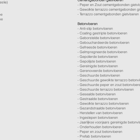
Cementgebonden gietvloeren
eslie)
- Peper en Zout cementgebonden gietvl
- Gewolkte terrazzo cementgebonden gi
- Terrazzo cementgebonden gietvloeren
be
be
Betonvloeren
-
Anti-slip betonvloeren
-
Coating gestripte betonvloeren
-
Geborstelde betonvloeren
-
Gebouchardeerde betonvloeren
-
Gefreesde betonvloeren
-
Geïmpregneerde betonvloeren
-
Gepolierde betonvloeren
-
Gepolijste betonvloeren
- Gereinigde betonvloeren
-
Gerenoveerde betonvloeren
-
Geschuurde betonvloeren
-
Geschuurde gewolkte terrazzo betonv
-
Geschuurde peper en zout betonvloer
-
Geschuurde terrazzo betonvloeren
-
Gesealde betonvloeren
-
Gestraalde betonvloeren
-
Gewolkte terrazzo betonvloeren
-
Gezandstraalde betonvloeren
-
Herstellen van betonvloeren
-
Ingeslepen betonvloeren
-
Jaarlijkse voorjaars gereinigde betonv
-
Onderhouden betonvloeren
-
Peper en zout betonvloeren
-
Prefab betonvloeren