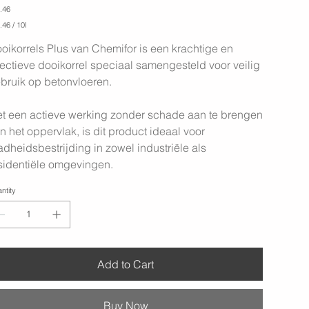
-
e
.46
Dooikorrel
plus
.46
.46 / 10l
oikorrels Plus van Chemifor is een krachtige en
rs
fectieve dooikorrel speciaal samengesteld voor veilig
bruik op betonvloeren.
t een actieve werking zonder schade aan te brengen
n het oppervlak, is dit product ideaal voor
adheidsbestrijding in zowel industriële als
sidentiële omgevingen.
ntity
Add to Cart
Buy Now