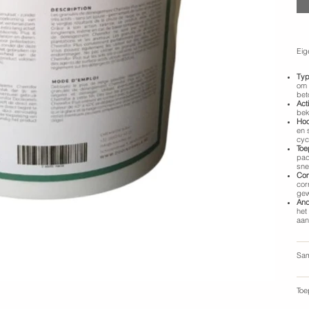
Eig
Typ
om 
bet
Act
bek
Hoo
en 
cycl
Toe
pad
sne
Comp
cor
gew
And
het
aan
Sam
Toe