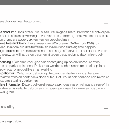
enschappen van het product
e product :
Dooikorrels Plus is een ureum-gebaseerd strooimiddel ontworpen
snel en efficiënt ijsvorming te verminderen zonder agressieve chemicaliën die
on of andere oppervlakken kunnen beschadigen.
ieve bestanddelen :
Bevat meer dan 90% ureum (CAS-nr. 57-13-6), dat
end staat om zijn doeltreffende en milieuvriendelijke eigenschappen.
g rendement :
De dooikorrel heeft een hoge effectiviteit bij het dooien van ijs
sneeuw, terwijl het beton beschermt tegen beschadiging door vries-dooi-
i.
passing :
Geschikt voor gladheidsbestrijding op betonvloeren, opritten,
en en parkeerplaatsen. De korrels worden rechtstreeks gestrooid op ijs en
euw voor onmiddellijke smelt werking.
atibiliteit :
Veilig voor gebruik op betonoppervlakken, omdat het geen
rosieve effecten heeft zoals dooizouten. Het ureum helpt schade aan beton en
apend staal te voorkomen.
ere informatie :
Deze dooikorrel veroorzaakt geen verontreinigende run-off in
 milieu en is veilig te gebruiken in omgevingen waar kinderen en huisdieren
wezig zijn.
enstelling
passingsgebied