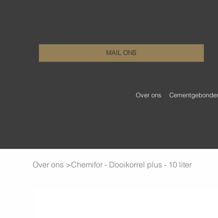
KenDa Design BV
Stijlvolle vloeroplossing, duurzame perfectie
+32 11 72 76 55
MAIL ONS
Over ons
Cementgebonden 
Over ons
>
Chemifor - Dooikorrel plus - 10 liter