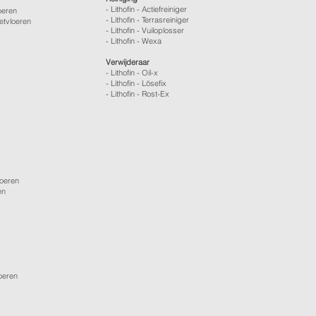
- Lithofin - Actiefreiniger
oeren
- Lithofin - Terrasreiniger
etvloeren
- Lithofin - Vuiloplosser
- Lithofin - Wexa
Verwijderaar
- Lithofin - Oil-x
- Lithofin - Lösefix
- Lithofin - Rost-Ex
loeren
en
loeren