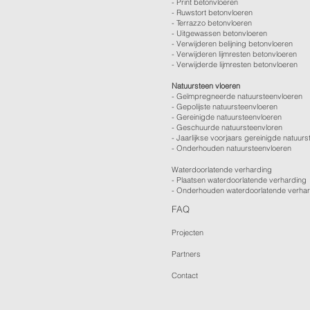
-
Print betonvloeren
-
Ruwstort betonvloeren
-
Terrazzo betonvloeren
-
Uitgewassen betonvloeren
-
Verwijderen belijning betonvloeren
-
Verwijderen lijmresten betonvloeren
- Verwijderde lijmresten betonvloeren
Natuursteen vloeren
- Geïmpregneerde natuursteenvloeren
- Gepolijste natuursteenvloeren
- Gereinigde natuursteenvloeren
- Geschuurde natuursteenvloren
-
Jaarlijkse voorjaars gereinigde natuurs
- Onderhouden natuursteenvloeren
Waterdoorlatende verharding
- Plaatsen waterdoorlatende verharding
- Onderhouden waterdoorlatende verha
FAQ
Projecten
Partners
Contact