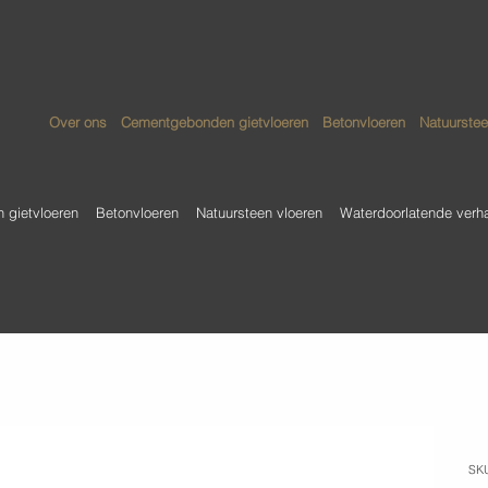
Over ons
Cementgebonden gietvloeren
Betonvloeren
Natuurstee
gietvloeren
Betonvloeren
Natuursteen vloeren
Waterdoorlatende verh
C
SK