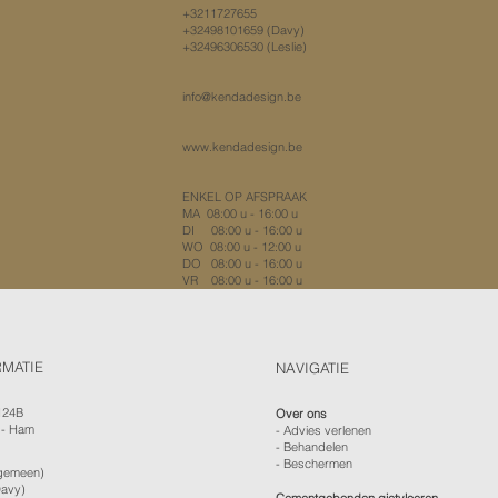
+3211727655
+32498101659
(Davy)
+32496306530 (Leslie)
​info@kendadesign.be
www.kendadesign.be
ENKEL OP AFSPRAAK
MA 08:00 u - 16:00 u
DI 08:00 u - 16:00 u
WO 08:00 u - 12:00 u
DO 08:00 u - 16:00 u
VR 08:00 u - 16:00 u
RMATIE
NAVIGATIE
124B
Over ons
 - Ham
-
Advies verlenen
- Behandelen
- Beschermen
gemeen)
avy)