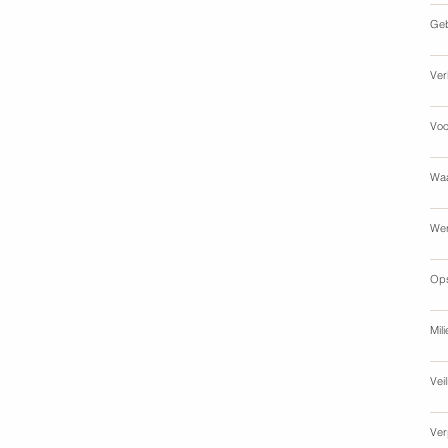
Geb
Ver
Voo
Waa
Wer
Op
Mil
Vei
Ver