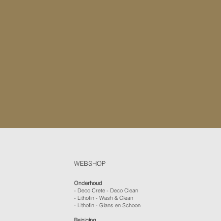
WEBSHOP
Onderhoud
- Deco Crete - Deco Clean
- Lithofin - Wash & Clean
- Lithofin - Glans en Schoon
Reiniging