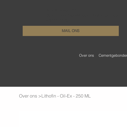
KenDa Design BV
Stijlvolle vloeroplossing, duurzame perfectie
+32 11 72 76 55
MAIL ONS
Over ons
Cementgebonden 
Over ons
>
Lithofin - Oil-Ex - 250 ML