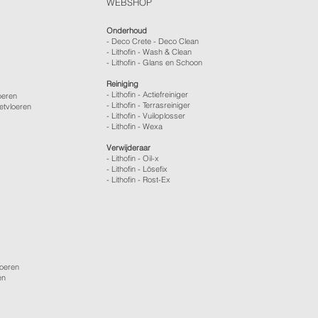
WEBSHOP
Onderhoud
- Deco Crete - Deco Clean
- Lithofin - Wash & Clean
- Lithofin - Glans en Schoon
Reiniging
- Lithofin - Actiefreiniger
oeren
- Lithofin - Terrasreiniger
etvloeren
- Lithofin - Vuiloplosser
- Lithofin - Wexa
Verwijderaar
- Lithofin - Oil-x
- Lithofin - Lösefix
- Lithofin - Rost-Ex
loeren
en