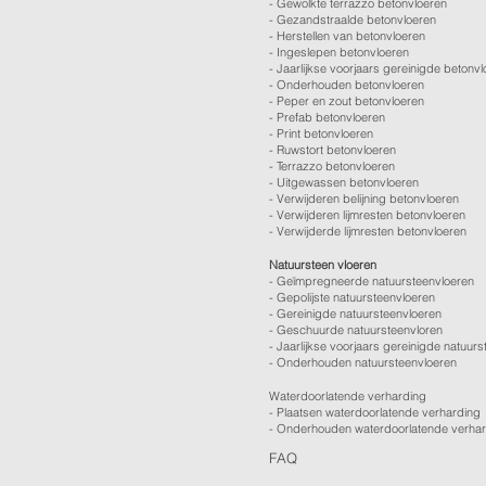
-
Gewolkte terrazzo betonvloeren
-
Gezandstraalde betonvloeren
-
Herstellen van betonvloeren
-
Ingeslepen betonvloeren
-
Jaarlijkse voorjaars gereinigde betonv
-
Onderhouden betonvloeren
-
Peper en zout betonvloeren
-
Prefab betonvloeren
-
Print betonvloeren
-
Ruwstort betonvloeren
-
Terrazzo betonvloeren
-
Uitgewassen betonvloeren
-
Verwijderen belijning betonvloeren
-
Verwijderen lijmresten betonvloeren
- Verwijderde lijmresten betonvloeren
Natuursteen vloeren
- Geïmpregneerde natuursteenvloeren
- Gepolijste natuursteenvloeren
- Gereinigde natuursteenvloeren
- Geschuurde natuursteenvloren
-
Jaarlijkse voorjaars gereinigde natuurs
- Onderhouden natuursteenvloeren
Waterdoorlatende verharding
- Plaatsen waterdoorlatende verharding
- Onderhouden waterdoorlatende verha
FAQ