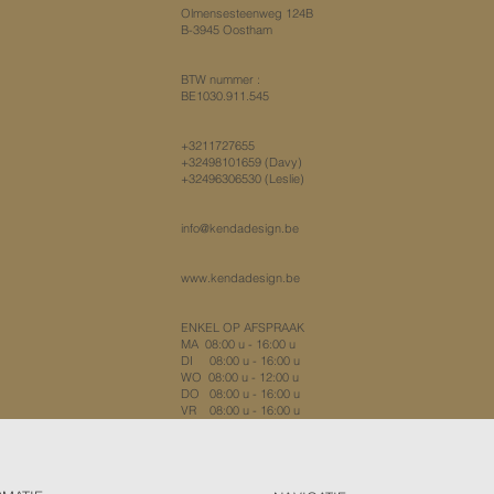
Olmensesteenweg 124B
B-3945 Oostham
​BTW nummer :
BE1030.911.545​
+3211727655
+32498101659
(Davy)
+32496306530 (Leslie)
​info@kendadesign.be
www.kendadesign.be
ENKEL OP AFSPRAAK
MA 08:00 u - 16:00 u
DI 08:00 u - 16:00 u
WO 08:00 u - 12:00 u
DO 08:00 u - 16:00 u
VR 08:00 u - 16:00 u