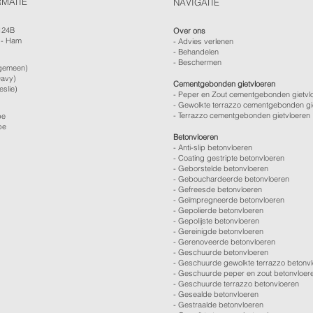
RMATIE
NAVIGATIE
124B
Over ons
 - Ham
-
Advies verlenen
- Behandelen
- Beschermen
gemeen)
avy)
Cementgebonden gietvloeren
eslie)
- Peper en Zout cementgebonden gietvl
- Gewolkte terrazzo cementgebonden gi
- Terrazzo cementgebonden gietvloeren
be
be
Betonvloeren
-
Anti-slip betonvloeren
-
Coating gestripte betonvloeren
-
Geborstelde betonvloeren
-
Gebouchardeerde betonvloeren
-
Gefreesde betonvloeren
-
Geïmpregneerde betonvloeren
-
Gepolierde betonvloeren
-
Gepolijste betonvloeren
- Gereinigde betonvloeren
-
Gerenoveerde betonvloeren
-
Geschuurde betonvloeren
-
Geschuurde gewolkte terrazzo betonv
-
Geschuurde peper en zout betonvloer
-
Geschuurde terrazzo betonvloeren
-
Gesealde betonvloeren
-
Gestraalde betonvloeren