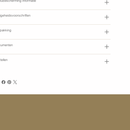
ieubescherming informatie
ligeheidsvoorschriften
pakking
cumenten
tellen