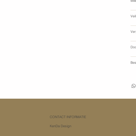
Mil
Vei
Ver
Do
Bes
CONTACT INFORMATIE
KenDa Design