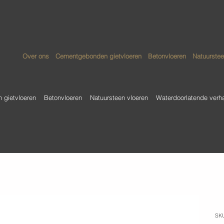
Over ons
Cementgebonden gietvloeren
Betonvloeren
Natuurstee
gietvloeren
Betonvloeren
Natuursteen vloeren
Waterdoorlatende verh
L
SK