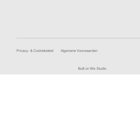
Privacy- & Cookiebeleid
Algemene Voorwaarden
Built on
Wix Studio