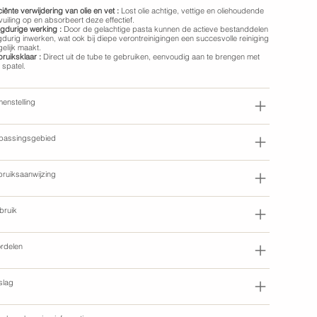
ciënte verwijdering van olie en vet :
Lost olie achtige, vettige en oliehoudende
vuiling op en absorbeert deze effectief.
gdurige werking :
Door de gelachtige pasta kunnen de actieve bestanddelen
gdurig inwerken, wat ook bij diepe verontreinigingen een succesvolle reiniging
elijk maakt.
ruiksklaar :
Direct uit de tube te gebruiken, eenvoudig aan te brengen met
 spatel.
enstelling
passingsgebied
ruiksaanwijzing
bruik
rdelen
slag