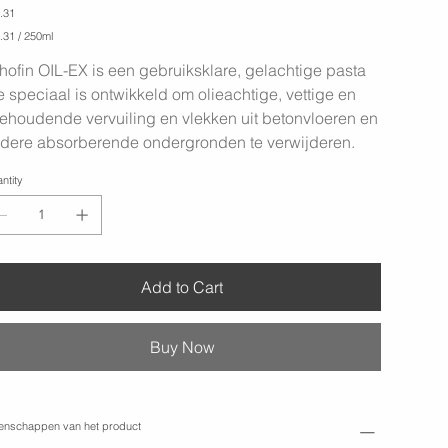
-
e
.31
Oil-
Ex
.31
.31 / 250ml
-
250
ml
thofin OIL-EX is een gebruiksklare, gelachtige pasta
liters
e speciaal is ontwikkeld om olieachtige, vettige en
iehoudende vervuiling en vlekken uit betonvloeren en
dere absorberende ondergronden te verwijderen.
ntity
Add to Cart
Buy Now
enschappen van het product