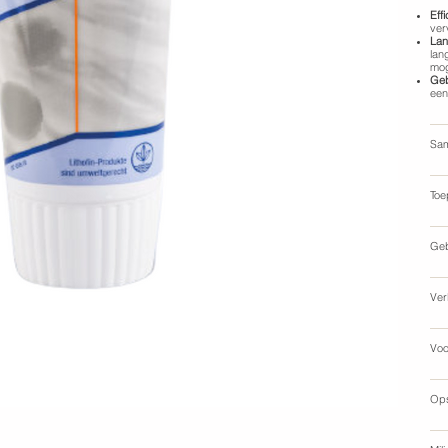
Effi
ver
Lan
lan
mog
Geb
een
Sam
Toe
Geb
Ver
Voo
Op