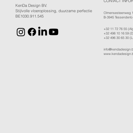
CONTACT INFO
KenDa Design BV.
Stijlvolle vloeroplossing, duurzame perfectie
Olmensesteenweg 
BE1030.911.545
B-3945 Tessenderlo
+32 11 72 76 55
(Al
+32 498 10 16 59
(D
+32 496 30 65 30
(L
info@kendadesign.
www.kendadesign.