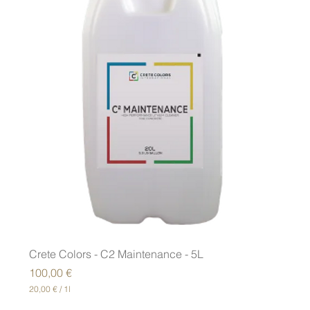
2
0
€
p
o
r
1
L
i
t
r
o
Crete Colors - C2 Maintenance - 5L
Precio
100,00 €
20,00 €
/
1l
2