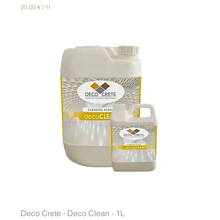
25,00 €
/
1l
2
5
,
0
0
€
p
o
r
1
L
i
t
r
o
Deco Crete - Deco Clean - 1L