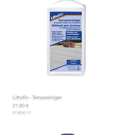
Lithofin - Terrasreiniger
Precio
21,80 €
21,80 €
/
1l
2
1
,
8