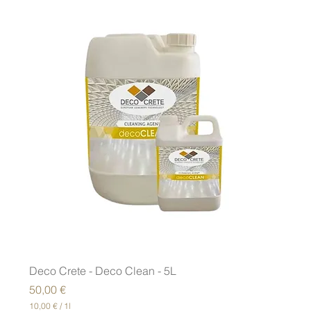
0
,
0
0
€
p
o
r
1
L
i
t
r
o
Deco Crete - Deco Clean - 5L
Precio
50,00 €
10,00 €
/
1l