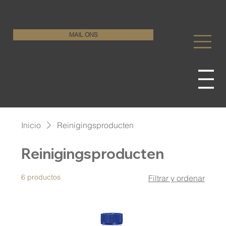
KenDa Design BV
Stijlvolle vloeroplossing, duurzame perfectie
+32 11 72 76 55
MAIL ONS
Inicio
Reinigingsproducten
Reinigingsproducten
6 productos
Filtrar y ordenar