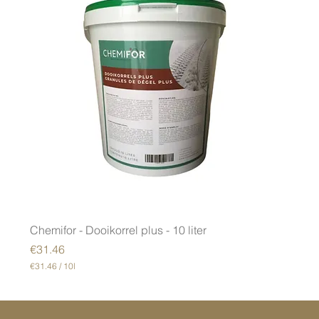
Chemifor - Dooikorrel plus - 10 liter
Price
€31.46
€31.46
/
10l
€
3
1
.