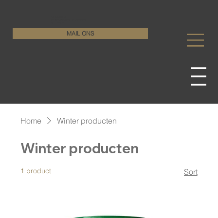
KenDa Design BV
Stijlvolle vloeroplossing, duurzame perfectie
+32 11 72 76 55
MAIL ONS
Home
Winter producten
Winter producten
1 product
Sort