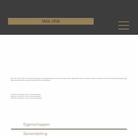
KenDa Design BV
Stijlvolle vloeroplossing, duurzame perfectie
+32 11 72 76 55
MAIL ONS
Deco Crete - Deco Clean
Deco Crete - Deco Clean is een revolutionair onderhouds- en reinigingsproduct speciaal ontworpen voor gevlinderde en gepolijste betonvloeren. Dit product is verrijkt met colloïdaal silica en biedt niet alleen een grondige reiniging.
Maar versterkt en beschermt uw betonnen oppervlak bij elke schoonmaakbeurt.
12,50 euro inclusief BTW / 1 liter / exclusief verzendkosten
50,00 euro inclusief BTW / 5 liter / exclusief verzendkosten
237.50 euro inclusief BTW / 25 liter / exclusief verzendkosten
Eigenschappen
Samenstelling