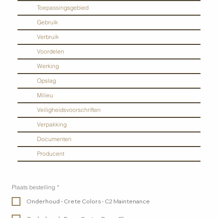
Toepassingsgebied
Gebruik
Verbruik
Voordelen
Werking
Opslag
Milieu
Veiligheidsvoorschriften
Verpakking
Documenten
Producent
Plaats bestelling
*
Onderhoud - Crete Colors - C2 Maintenance