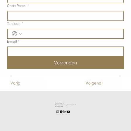
Code Postal
*
Telefoon
*
E-mail
*
Verzenden
Vorig
Volgend
KenDa Design BV.
Stijlvolle vloeroplossing, duurzame perfectie
BE1030.911.545