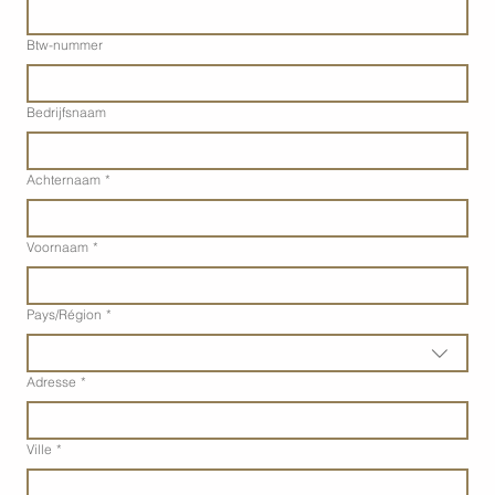
Btw-nummer
Bedrijfsnaam
Achternaam
*
Voornaam
*
Adres met meerdere regels
Pays/Région
*
Adresse
*
Ville
*