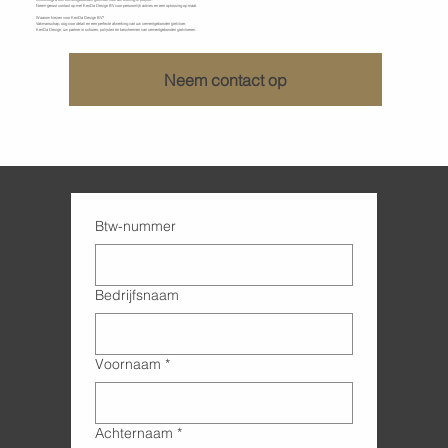
Neem gerust contact op met KenDa Design BV voor persoonlijk advies en een oplossing op maat.
Waarom kiezen voor KenDa Design BV?
Vakmanschap, oog voor detail en een perfecte afwerking van uw cementgebonden gietvloer.
KenDa Design, uw partner in schuren, polijsten en beschermen van cementgebonden gietvloeren.
Neem contact op
Btw-nummer
Bedrijfsnaam
Voornaam
*
Achternaam
*