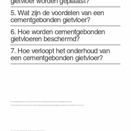
gietvloer worden geplaatst?
5. Wat zijn de voordelen van een
cementgebonden gietvloer?
6. Hoe worden cementgebonden
gietvloeren beschermd?
7. Hoe verloopt het onderhoud van
een cementgebonden gietvloer?
Een cementgebonden gietvloer is een duurzame en esthetische vloeroplossingdie perfect aansluit bij hedendaagse woonwensen.
Door de combinatie van een sterke basis, een verfijnde afwerking en professionele bescherminggeniet u jarenlang van een comfortabele en stijlvolle vloer.
Ontdek wat KenDa Design voor u kan doen
Overweegt u een cementgebonden gietvloer voor uw woning of project?