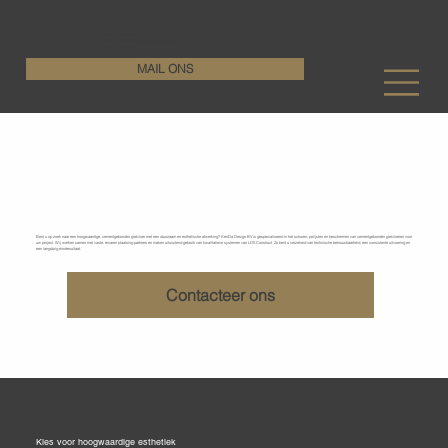
KenDa Design BV
Stijlvolle vloeroplossing, duurzame perfectie
+32 11 72 76 55
MAIL ONS
De perfecte balans tussen
design, comfort en kwaliteit
Cementgebonden gietvloeren
Bent u op zoek naar een hoogwaardige, cementgebonden gietvloer met een duurzaam en esthetische afwerking? KenDa Design BV is gespecialiseerd in het schuren, polijsten en beschermen van cementgebonden gietvloeren voor
uw project. Wij werken samen met vaste, ervaren plaatsing partners en maken uitsluitend gebruik van kwalitatieve systemen van
LDS Construct
. Zo bent u verzekerd van technische betrouwbaarheid, een consistente uitvoering en
een langdurig eindresultaat.
Contacteer ons
Kies voor hoogwaardige esthetiek