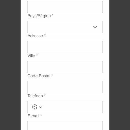
Adres met meerdere regels
Pays/Région
*
Adresse
*
Ville
*
Code Postal
*
Telefoon
*
E-mail
*