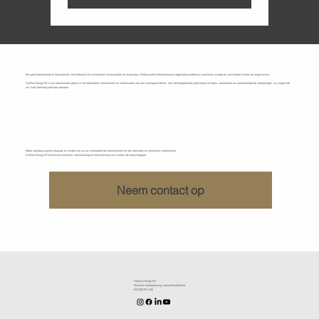
Een goed behandelde en beschermde vloer behoudt zijn schoonheid, functionaliteit en levensduur. Professionele behandeling en regelmatig onderhoud voorkomen schade en verminderen kosten op lange termijn.
KenDa Design BV is uw betrouwbare partner in het behandelen, beschermen en onderhouden van alle vloeroppervlakken. Van cementgebonden gietvloeren tot beton, natuursteen en waterdoorlatende verhardingen, wij zorgen dat
uw vloer jarenlang optimaal presteert.
Ontdek wat KenDa Design BV voor u kan doen
Maak vandaag nog een afspraak en ontdek hoe wij uw vloeroppervlak transformeren tot een duurzaam en esthetisch meesterwerk.
KenDa Design BV technische expertise, vakmanschap en bescherming voor vloeren die lang meegaan.
Neem contact op
KenDa Design BV.
Stijlvolle vloeroplossing, duurzame perfectie
BE1030.911.545