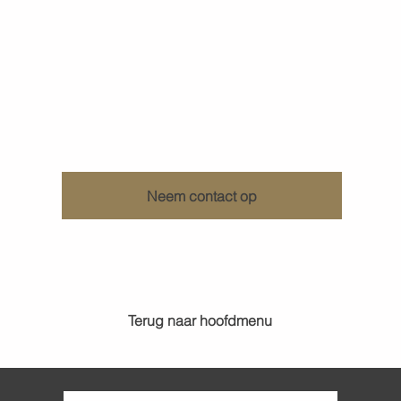
Ontdek wat KenDa Design voor u kan doen
Neem contact op
Terug naar hoofdmenu