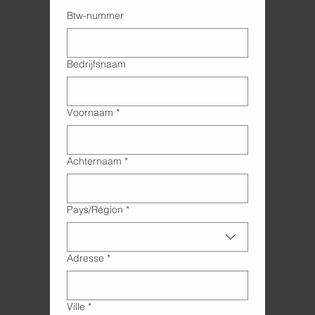
Btw-nummer
Bedrijfsnaam
Voornaam
*
Achternaam
*
Adres met meerdere regels
Pays/Région
*
Adresse
*
Ville
*