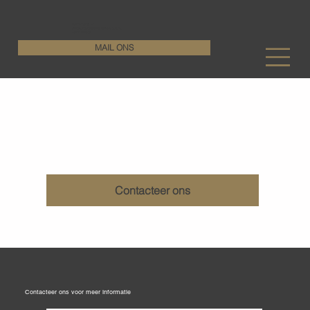
KenDa Design BV
Stijlvolle vloeroplossing, duurzame perfectie
+32 11 72 76 55
MAIL ONS
Gestraalde betonvloeren
Contacteer ons
Contacteer ons voor meer informatie