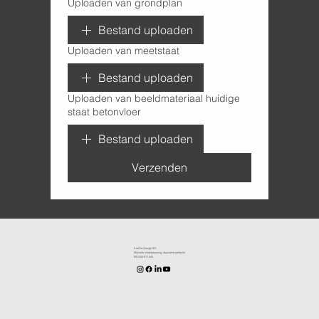
Uploaden van grondplan
Bestand uploaden
Uploaden van meetstaat
Bestand uploaden
Uploaden van beeldmateriaal huidige
staat betonvloer
Bestand uploaden
Verzenden
KenDa Design BV.
Stijlvolle vloeroplossing, duurzame perfectie
BE1030.911.545