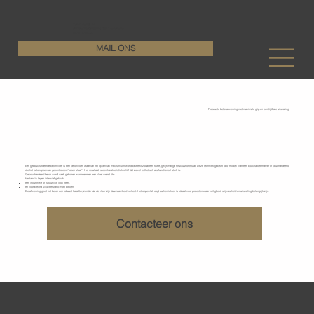
KenDa Design BV
Stijlvolle vloeroplossing, duurzame perfectie
+32 11 72 76 55
MAIL ONS
Robuuste betonafwerking met maximale grip en een tijdloze uitstraling
Gebouchardeerde betonvloeren
Een gebouchardeerde betonvloer is een betonvloer waarvan het oppervlak mechanisch wordt bewerkt zodat een ruwe, gelijkmatige structuur ontstaat. Deze techniek gebeurt door middel van een bouchardeerhamer of bouchardeerrol
die het betonoppervlak gecontroleerd “open slaat”. Het resultaat is een karakteristiek reliëf dat zowel esthetisch als functioneel sterk is.
Gebouchardeerd beton wordt vaak gekozen wanneer men een vloer wenst die:
bestand is tegen intensief gebruik,
een industriële of natuurlijke look heeft,
en vooral extra slipweerstand moet bieden.
De afwerking geeft het beton een robuust karakter, zonder dat de vloer zijn duurzaamheid verliest. Het oppervlak oogt authentiek en is ideaal voor projecten waar veiligheid, slijtvastheid en uitstraling belangrijk zijn.
Contacteer ons