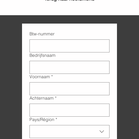
Btw-nummer
Bedrijfsnaam
Voornaam
*
Achternaam
*
Adres met meerdere regels
Pays/Région
*