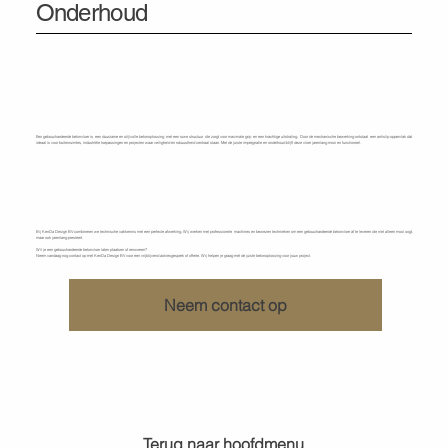
Onderhoud
Een gebouchardeerde betonvloer is een duurzame en stijlvolle betonoplossing met een ruwe structuur die zorgt voor maximale grip en een krachtige uitstraling. Door de mechanische bewerking ontstaat een antislip oppervlak dat
ideaal is voor buitenruimtes, industriële toepassingen en projecten waar veiligheid en robuustheid centraal staan. Met de juiste impregnatie en onderhoud blijft deze vloer jarenlang mooi en functioneel.
Ontdek wat KenDa Design voor u kan doen
Bij KenDa Design BV combineren we technische vakkennis met een perfecte afwerking. Wij werken met professionele machines en bewezen technieken om een gebouchardeerde betonvloer af te leveren die niet alleen mooi oogt,
maar ook jarenlang presteert.
Wil je een gebouchardeerde betonvloer laten plaatsen of renoveren?
Neem vandaag nog contact op met KenDa Design BV voor een vrijblijvend adviesgesprek of offerte. Wij helpen je graag met de juiste betonoplossing voor jouw project.
Neem contact op
Terug naar hoofdmenu