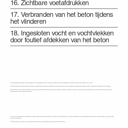
16. Zichtbare voetafdrukken
17. Verbranden van het beton tijdens
het vlinderen
18. Ingesloten vocht en vochtvlekken
door foutief afdekken van het beton
Elke betonpathologie vraagt een correcte diagnose en een aangepaste techniek. Onjuiste of tijdelijke oplossingen verergeren de schade en verkorten de levensduur van de vloer.
KenDa Design BV combineert technische expertise, praktijkervaring en duurzame producten om betonvloeren opnieuw sterk, esthetisch en onderhoudsvriendelijk te maken. Afgestemd op het gebruik en de omgeving.
Een betonvloer is een duurzame investering, mits deze correct behandeld en beschermd wordt. Door tijdig in te grijpen bij schade en te kiezen voor een professionele aanpak blijven zowel de esthetische als functionele
eigenschappen van beton optimaal behouden.
Kies voor KenDa Design BV
Kies voor een geïmpregneerd vloeroppervlak en geef uw betonvloer de duurzaamheid die hij verdient. KenDa Design BV is uw betrouwbare partner voor het behandelen en beschermen van betonvloeren, met oog voor detail,
techniek en levensduur.
KenDa Design BV waar beton zijn volle potentieel bereikt door een waardige behandeling en duurzame bescherming.