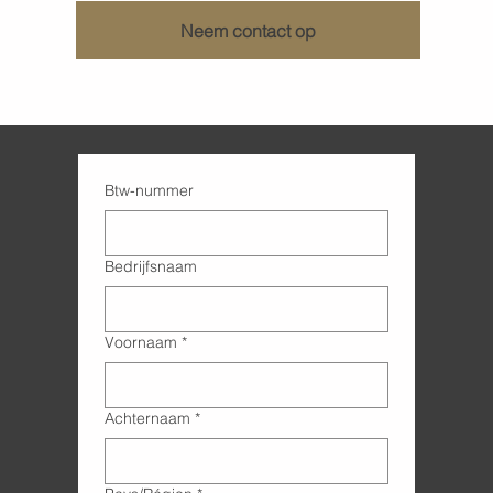
Neem contact op
Btw-nummer
Bedrijfsnaam
Voornaam
*
Achternaam
*
Adres met meerdere regels