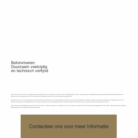
Producten
Betonvloeren:
Duurzaam veelzijdig
en technisch verfijnd
Wat is beton en
Wat zijn de voordelen van betonvloeren?
Beton is een circulair en uiterst veelzijdig bouwmateriaal dat bestaat uit een mengeling van cement, water en toeslagmiddelen. Door zijn lange levensduur, herbruikbaarheid en lokale grondstoffen past beton perfect binnen de
principes van de circulaire economie. Het is een bewuste en duurzame keuze voor wie inzet op kwaliteit op lange termijn.
Elke betonvloer is uniek. Het eindresultaat wordt beïnvloed door tal van factoren zoals de samenstelling van het beton, de keuze van grondstoffen, het tijdstip van plaatsing, weersomstandigheden, de ondergrond, de wijze van
plaatsen en bewerken, het uithardingsproces en het al dan niet toepassen van een nabehandeling. Deze variabelen bepalen niet alleen het uitzicht, maar ook de technische prestaties van de vloer.
Betonvloeren zijn breed toepasbaar en geschikt voor commerciële-, industriële-, particuliere- en openbare ruimtes, zowel interieur als exterieur. Ze combineren een hoge draagkracht met een strakke, tijdloze uitstraling en bieden een
uitstekende basis voor verdere afwerking en bescherming.
Contacteer ons voor meer informatie