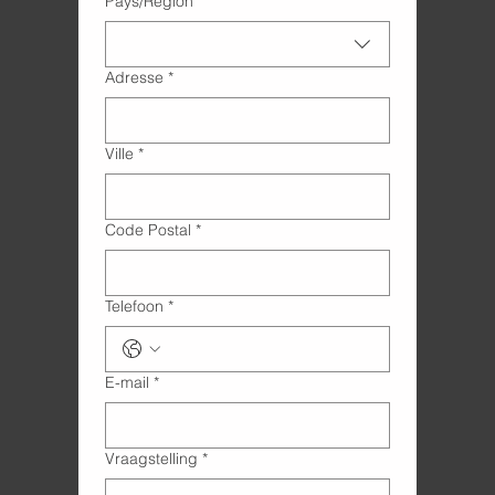
Pays/Région
*
Adresse
*
Ville
*
Code Postal
*
Telefoon
*
E-mail
*
Vraagstelling
*