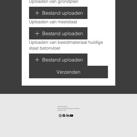
Uploaden van grondplan
Bestand uploaden
Uploaden van meetstaat
Bestand uploaden
Uploaden van beeldmateriaal huidige
staat betonvloer
Bestand uploaden
Verzenden
KenDa Design BV.
Stijlvolle vloeroplossing, duurzame perfectie
BE1030.911.545