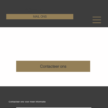
KenDa Design BV
Stijlvolle vloeroplossing, duurzame perfectie
+32 11 72 76 55
MAIL ONS
Verwijderen lijmresten betonvloeren
Contacteer ons
Contacteer ons voor meer informatie