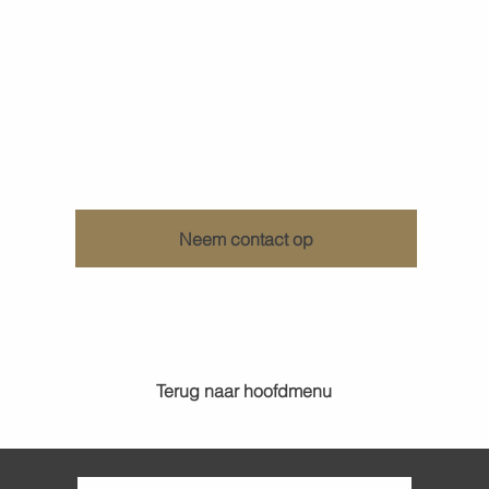
Ontdek wat KenDa Design voor u kan doen
Neem contact op
Terug naar hoofdmenu