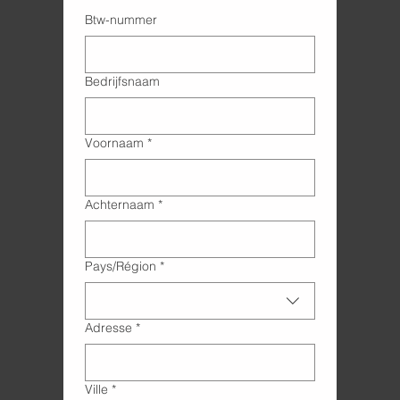
Btw-nummer
Bedrijfsnaam
Voornaam
*
Achternaam
*
Adres met meerdere regels
Pays/Région
*
Adresse
*
Ville
*