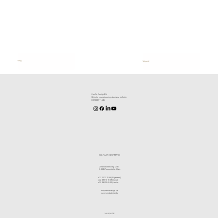
Vorig
Volgend
KenDa Design BV.
Stijlvolle vloeroplossing, duurzame perfectie
BE1030.911.545
CONTACT INFORMATIE
Olmensesteenweg 124B
B-3945 Tessenderlo - Ham
+32 11 72 76 55
(Algemeen)
+32 498 10 16 59
(Davy)
+32 496 30 65 30
(Leslie)
info@kendadesign.be
www.kendadesign.be
NAVIGATIE