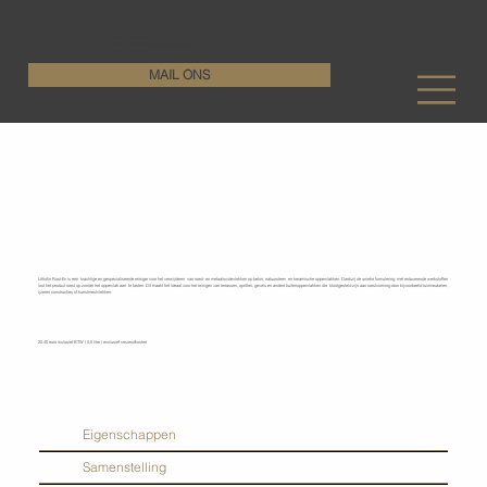
KenDa Design BV
Stijlvolle vloeroplossing, duurzame perfectie
+32 11 72 76 55
MAIL ONS
Lithofin - Rost-Ex
Lithofin Rost-Ex is een krachtige en gespecialiseerde reiniger voor het verwijderen van roest- en metaaloxidevlekken op beton, natuursteen en keramische oppervlakken. Dankzij de unieke formulering met reducerende werkstoffen
lost het product roest op zonder het oppervlak aan te tasten. Dit maakt het ideaal voor het reinigen van terrassen, opritten, gevels en andere buitenoppervlakken die blootgesteld zijn aan roestvorming door bijvoorbeeld tuinmeubelen,
ijzeren constructies of kunstmestvlekken.
20.40 euro inclusief BTW / 0,5 liter / exclusief verzendkosten
Eigenschappen
Samenstelling