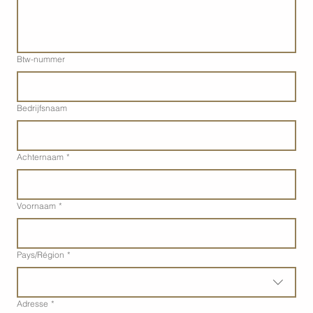
Btw-nummer
Bedrijfsnaam
Achternaam
*
Voornaam
*
Adres met meerdere regels
Pays/Région
*
Adresse
*