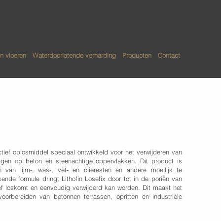
n vloeren
Waterdoorlatende verharding
Producten
Contact
efix
ectief oplosmiddel speciaal ontwikkeld voor het verwijderen van
ngen op beton en steenachtige oppervlakken. Dit product is
 van lijm-, was-, vet- en olieresten en andere moeilijk te
ende formule dringt Lithofin Losefix door tot in de poriën van
tief loskomt en eenvoudig verwijderd kan worden. Dit maakt het
voorbereiden van betonnen terrassen, opritten en industriële