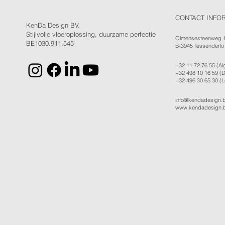
CONTACT INFO
KenDa Design BV.
Stijlvolle vloeroplossing, duurzame perfectie
Olmensesteenweg 
BE1030.911.545
B-3945 Tessenderlo
+32 11 72 76 55
(Al
+32 498 10 16 59
(D
+32 496 30 65 30
(L
info@kendadesign.
www.kendadesign.