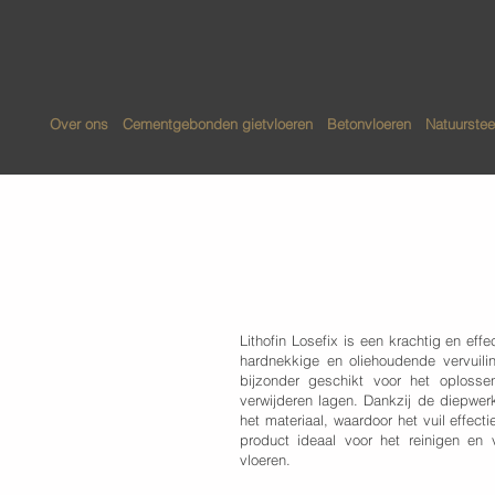
Over ons
Cementgebonden gietvloeren
Betonvloeren
Natuurstee
Lithofin - Lös
Lithofin Losefix is een krachtig en eff
hardnekkige en oliehoudende vervuili
bijzonder geschikt voor het oplossen
verwijderen lagen. Dankzij de diepwerk
het materiaal, waardoor het vuil effec
product ideaal voor het reinigen en 
vloeren.