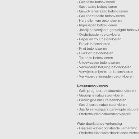
-
Gesealde betonvloeren
-
Gestraalde betonvloeren
-
Gewolkte terrazzo betonvloeren
-
Gezandstraalde betonvloeren
-
Herstellen van betonvloeren
-
Ingeslepen betonvloeren
-
Jaarlijkse voorjaars gereinigde betonv
-
Onderhouden betonvloeren
-
Peper en zout betonvloeren
-
Prefab betonvloeren
-
Print betonvloeren
-
Ruwstort betonvloeren
-
Terrazzo betonvloeren
-
Uitgewassen betonvloeren
-
Verwijderen belijning betonvloeren
-
Verwijderen lijmresten betonvloeren
- Verwijderde lijmresten betonvloeren
Natuursteen vloeren
- Geïmpregneerde natuursteenvloeren
- Gepolijste natuursteenvloeren
- Gereinigde natuursteenvloeren
- Geschuurde natuursteenvloren
-
Jaarlijkse voorjaars gereinigde natuurs
- Onderhouden natuursteenvloeren
Waterdoorlatende verharding
- Plaatsen waterdoorlatende verharding
- Onderhouden waterdoorlatende verha