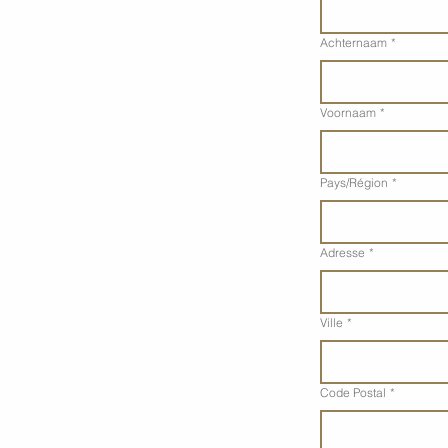
Achternaam
*
Voornaam
*
Adres met meerdere regels
Pays/Région
*
Adresse
*
Ville
*
Code Postal
*