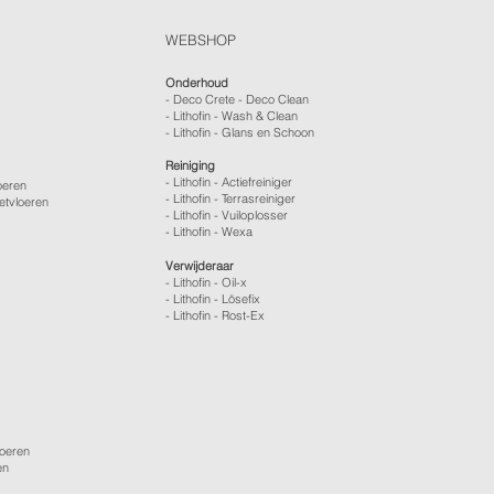
WEBSHOP
Onderhoud
- Deco Crete - Deco Clean
- Lithofin - Wash & Clean
- Lithofin - Glans en Schoon
Reiniging
- Lithofin - Actiefreiniger
oeren
- Lithofin - Terrasreiniger
etvloeren
- Lithofin - Vuiloplosser
- Lithofin - Wexa
Verwijderaar
- Lithofin - Oil-x
- Lithofin - Lösefix
- Lithofin - Rost-Ex
loeren
en