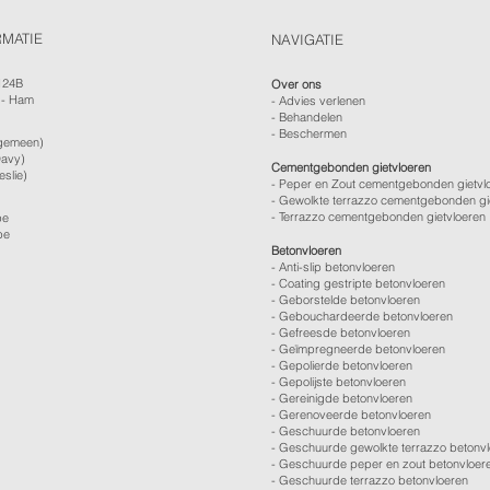
RMATIE
NAVIGATIE
124B
Over ons
 - Ham
-
Advies verlenen
- Behandelen
- Beschermen
gemeen)
avy)
Cementgebonden gietvloeren
eslie)
- Peper en Zout cementgebonden gietvl
- Gewolkte terrazzo cementgebonden gi
- Terrazzo cementgebonden gietvloeren
be
be
Betonvloeren
-
Anti-slip betonvloeren
-
Coating gestripte betonvloeren
-
Geborstelde betonvloeren
-
Gebouchardeerde betonvloeren
-
Gefreesde betonvloeren
-
Geïmpregneerde betonvloeren
-
Gepolierde betonvloeren
-
Gepolijste betonvloeren
- Gereinigde betonvloeren
-
Gerenoveerde betonvloeren
-
Geschuurde betonvloeren
-
Geschuurde gewolkte terrazzo betonv
-
Geschuurde peper en zout betonvloer
-
Geschuurde terrazzo betonvloeren