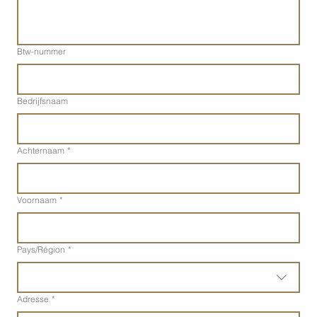
Btw-nummer
Bedrijfsnaam
Achternaam
*
Voornaam
*
Adres met meerdere regels
Pays/Région
*
Adresse
*