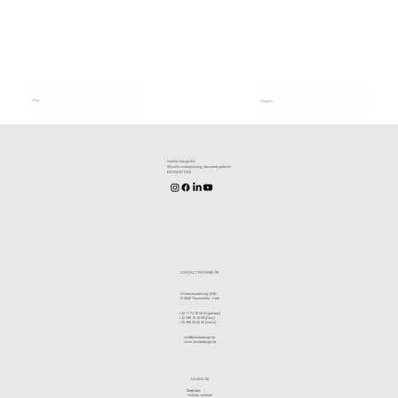
Vorig
Volgend
KenDa Design BV.
Stijlvolle vloeroplossing, duurzame perfectie
BE1030.911.545
CONTACT INFORMATIE
Olmensesteenweg 124B
B-3945 Tessenderlo - Ham
+32 11 72 76 55
(Algemeen)
+32 498 10 16 59
(Davy)
+32 496 30 65 30
(Leslie)
info@kendadesign.be
www.kendadesign.be
NAVIGATIE
Over ons
-
Advies verlenen