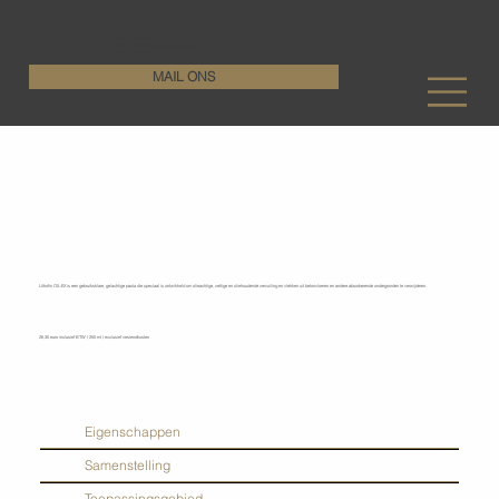
KenDa Design BV
Stijlvolle vloeroplossing, duurzame perfectie
+32 11 72 76 55
MAIL ONS
Lithofin - Oil-Ex
Lithofin OIL-EX is een gebruiksklare, gelachtige pasta die speciaal is ontwikkeld om olieachtige, vettige en oliehoudende vervuiling en vlekken uit betonvloeren en andere absorberende ondergronden te verwijderen.
26,30 euro inclusief BTW / 250 ml / exclusief verzendkosten
Eigenschappen
Samenstelling
Toepassingsgebied