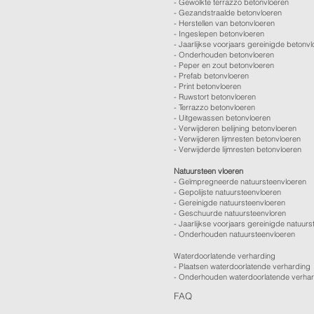
-
Gewolkte terrazzo betonvloeren
-
Gezandstraalde betonvloeren
-
Herstellen van betonvloeren
-
Ingeslepen betonvloeren
-
Jaarlijkse voorjaars gereinigde betonv
-
Onderhouden betonvloeren
-
Peper en zout betonvloeren
-
Prefab betonvloeren
-
Print betonvloeren
-
Ruwstort betonvloeren
-
Terrazzo betonvloeren
-
Uitgewassen betonvloeren
-
Verwijderen belijning betonvloeren
-
Verwijderen lijmresten betonvloeren
- Verwijderde lijmresten betonvloeren
Natuursteen vloeren
- Geïmpregneerde natuursteenvloeren
- Gepolijste natuursteenvloeren
- Gereinigde natuursteenvloeren
- Geschuurde natuursteenvloren
-
Jaarlijkse voorjaars gereinigde natuurs
- Onderhouden natuursteenvloeren
Waterdoorlatende verharding
- Plaatsen waterdoorlatende verharding
- Onderhouden waterdoorlatende verha
FAQ