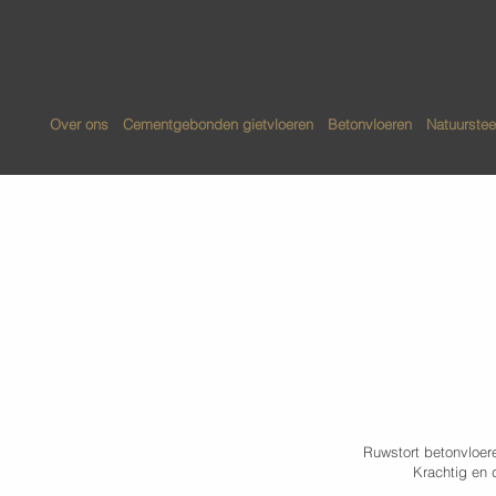
Over ons
Cementgebonden gietvloeren
Betonvloeren
Natuurstee
Ruwstort beton
Ruwstort betonvloeren
Krachtig en 