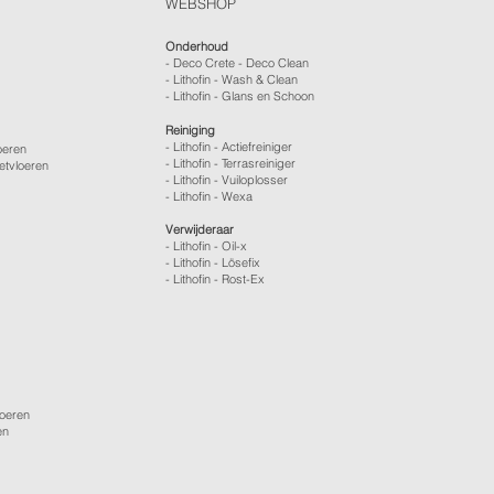
WEBSHOP
Onderhoud
- Deco Crete - Deco Clean
- Lithofin - Wash & Clean
- Lithofin - Glans en Schoon
Reiniging
- Lithofin - Actiefreiniger
oeren
- Lithofin - Terrasreiniger
etvloeren
- Lithofin - Vuiloplosser
- Lithofin - Wexa
Verwijderaar
- Lithofin - Oil-x
- Lithofin - Lösefix
- Lithofin - Rost-Ex
loeren
en