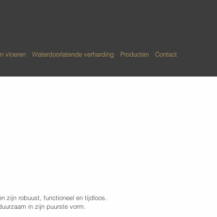
n vloeren
Waterdoorlatende verharding
Producten
Contact
vloeren
 zijn robuust, functioneel en tijdloos.
duurzaam in zijn puurste vorm.