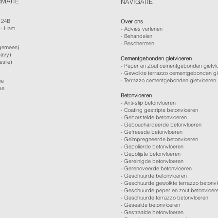
RMATIE
NAVIGATIE
124B
Over ons
 - Ham
-
Advies verlenen
- Behandelen
- Beschermen
gemeen)
avy)
Cementgebonden gietvloeren
eslie)
- Peper en Zout cementgebonden gietvl
- Gewolkte terrazzo cementgebonden gi
- Terrazzo cementgebonden gietvloeren
be
be
Betonvloeren
-
Anti-slip betonvloeren
-
Coating gestripte betonvloeren
-
Geborstelde betonvloeren
-
Gebouchardeerde betonvloeren
-
Gefreesde betonvloeren
-
Geïmpregneerde betonvloeren
-
Gepolierde betonvloeren
-
Gepolijste betonvloeren
- Gereinigde betonvloeren
-
Gerenoveerde betonvloeren
-
Geschuurde betonvloeren
-
Geschuurde gewolkte terrazzo betonv
-
Geschuurde peper en zout betonvloer
-
Geschuurde terrazzo betonvloeren
-
Gesealde betonvloeren
-
Gestraalde betonvloeren