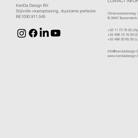
CONTACT INFO
KenDa Design BV.
Stijlvolle vloeroplossing, duurzame perfectie
Olmensesteenweg 
BE1030.911.545
B-3945 Tessenderlo
+32 11 72 76 55
(Al
+32 498 10 16 59
(D
+32 496 30 65 30
(L
info@kendadesign.
www.kendadesign.