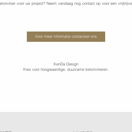
betonvloer voor uw project? Neem vandaag nog contact op voor een vrijblij
Voor meer informatie contacteer ons
KenDa Design
Kies voor hoogwaardige, duurzame betonvloeren.