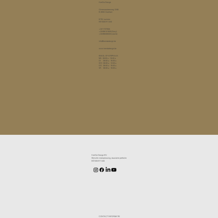
KenDa Design
Olmensesteenweg 124B
B-3945 Oostham
​BTW nummer :
BE1030.911.545​
+3211727655
+32498101659
(Davy)
+32496306530 (Leslie)
​info@kendadesign.be
www.kendadesign.be
ENKEL OP AFSPRAAK
MA 08:00 u - 16:00 u
DI 08:00 u - 16:00 u
WO 08:00 u - 12:00 u
DO 08:00 u - 16:00 u
VR 08:00 u - 16:00 u
KenDa Design BV.
Stijlvolle vloeroplossing, duurzame perfectie
BE1030.911.545
CONTACT INFORMATIE