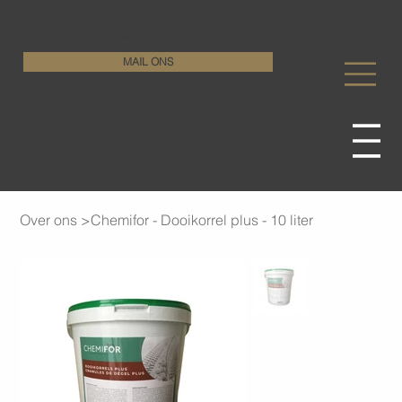
KenDa Design BV
Stijlvolle vloeroplossing, duurzame perfectie
+32 11 72 76 55
MAIL ONS
Over ons
>
Chemifor - Dooikorrel plus - 10 liter