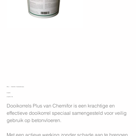
Chemifor - Dooikorrel plus - 10 liter
SKU
SKU :
Chemifor - Dooikorrel plus
Chemifor
Prix
31,46 €
-
31,46 €
Dooikorrel
31,46 € / 10l
par
plus
10
Dooikorrels Plus van Chemifor is een krachtige en
Litres
effectieve dooikorrel speciaal samengesteld voor veilig
gebruik op betonvloeren.
Met een actieve werking zonder schade aan te brengen