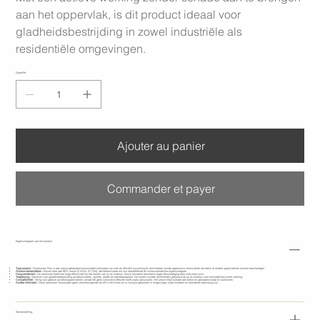
aan het oppervlak, is dit product ideaal voor
gladheidsbestrijding in zowel industriële als
residentiële omgevingen.
Quantité
Ajouter au panier
Commander et payer
Eigenschappen van het product
Type product :
Dooikorrels Plus is een ureum-gebaseerd strooimiddel ontworpen om snel en efficiënt ijsvorming te verminderen zonder agressieve chemicaliën die beton of andere oppervlakken kunnen beschadigen.
Actieve bestanddelen :
Bevat meer dan 90% ureum (CAS-nr. 57-13-6), dat bekend staat om zijn doeltreffende en milieuvriendelijke eigenschappen.
Hoog rendement :
De dooikorrel heeft een hoge effectiviteit bij het dooien van ijs en sneeuw, terwijl het beton beschermt tegen beschadiging door vries-dooi-cycli.
Toepassing :
Geschikt voor gladheidsbestrijding op betonvloeren, opritten, paden en parkeerplaatsen. De korrels worden rechtstreeks gestrooid op ijs en sneeuw voor onmiddellijke smelt werking.
Compatibiliteit :
Veilig voor gebruik op betonoppervlakken, omdat het geen corrosieve effecten heeft zoals dooizouten. Het ureum helpt schade aan beton en gewapend staal te voorkomen.
Andere informatie :
Deze dooikorrel veroorzaakt geen verontreinigende run-off in het milieu en is veilig te gebruiken in omgevingen waar kinderen en huisdieren aanwezig zijn.
Samenstelling