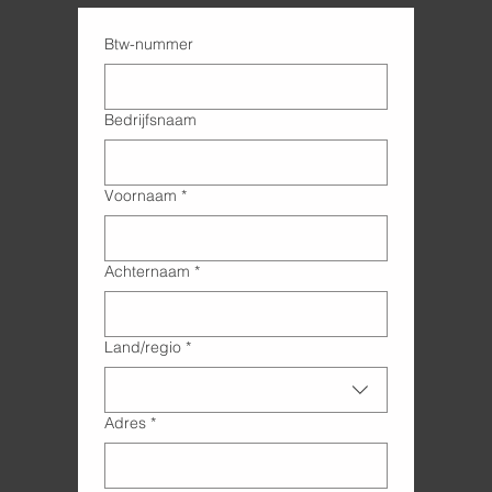
Btw-nummer
Bedrijfsnaam
Voornaam
*
Achternaam
*
Adres met meerdere regels
Land/regio
*
Adres
*