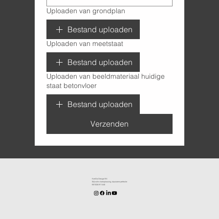
Uploaden van grondplan
Bestand uploaden
Uploaden van meetstaat
Bestand uploaden
Uploaden van beeldmateriaal huidige
staat betonvloer
Bestand uploaden
Verzenden
KenDa Design BV.
Stijlvolle vloeroplossing, duurzame perfectie
BE1030.911.545