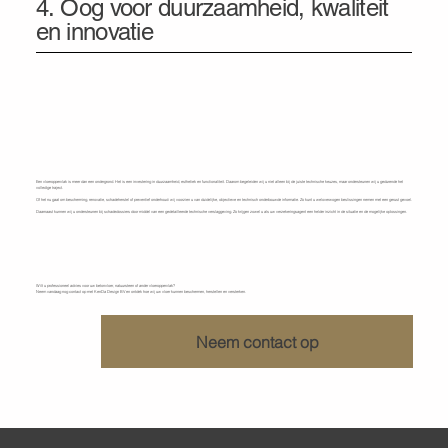
4. Oog voor duurzaamheid, kwaliteit
en innovatie
Een vloeroppervlak is meer dan een ondergrond. Het is een investering in duurzaamheid, esthetiek en functionaliteit. Daarom begeleiden wij u niet alleen bij de juiste technische keuzes, maar ondersteunen wij u gedurende het
volledige traject.
Of het nu gaat om bescherming, renovatie, schadeherstel of preventief onderhoud: wij voorzien u van duidelijke, objectieve en technisch onderbouwde informatie. Zo kunt u weloverwogen beslissingen nemen met een gerust gevoel.
Daarnaast kunnen wij u ondersteunen bij schadedossiers door middel van een gedetailleerde technische verslaggeving. Zo krijgen zowel u als uw verzekeringsagent een helder inzicht in de situatie en de mogelijke oplossingen.
Maak een vandaag een afspraak
met KenDa Design BV
Wilt u professioneel advies voor uw betonvloer, natuursteen of ander vloeroppervlak?
Neem vandaag nog contact op met KenDa Design BV en ontdek hoe wij uw vloer kunnen beschermen, herstellen en versterken.
Neem contact op