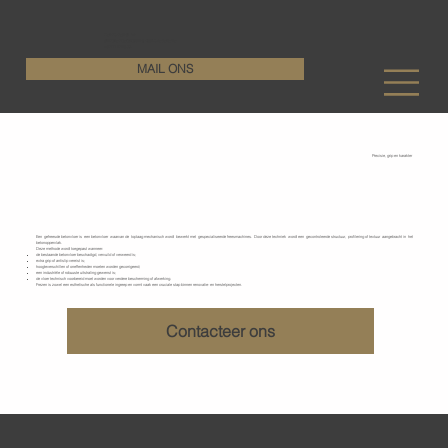
KenDa Design BV
Stijlvolle vloeroplossing, duurzame perfectie
+32 11 72 76 55
MAIL ONS
Precisie, grip en karakter
Gefreesde betonvloeren
Een gefreesde betonvloer is een betonvloer waarvan de toplaag mechanisch wordt bewerkt met gespecialiseerde freesmachines. Door deze techniek wordt een gecontroleerde structuur, profilering of textuur aangebracht in het
betonoppervlak.
Deze methode wordt toegepast wanneer:
de bestaande betonvloer beschadigd, vervuild of verweerd is;
extra grip of antislip vereist is;
hoogteverschillen of oneffenheden moeten worden gecorrigeerd;
een industriële of robuuste uitstraling gewenst is;
de vloer technisch voorbereid moet worden voor verdere bescherming of afwerking.
Frezen is zowel een esthetische als functionele ingreep en vormt vaak een cruciale stap binnen renovatie- en herstelprojecten.
Contacteer ons