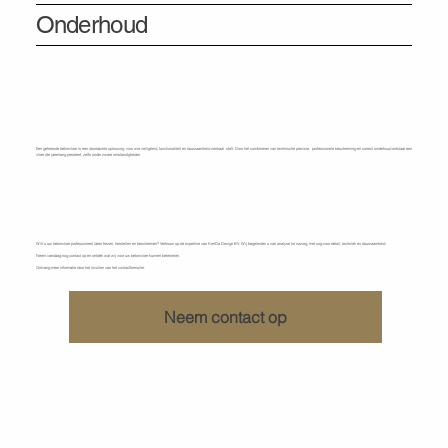
Onderhoud
Een gefreesde betonvloer is een doordachte oplossing voor wie veiligheid, functionaliteit en duurzaamheid centraal stelt. Door het combineren van technische precisie, professionele bescherming en correct onderhoud ontstaat een
vloer die jarenlang presteert, zelfs onder zware omstandigheden.
Ontdek wat KenDa Design voor u kan doen
Wilt u uw betonvloer professioneel laten frezen, herstellen en beschermen? Vertrouw op de expertise van
KenDa Design BV.
Wij begeleiden u van analyse tot nazorg, met oog voor detail, techniek en duurzaamheid.
Neem vandaag nog contact op en ontdek wat wij voor uw betonvloer kunnen betekenen.
Ontvang meer informatie door het invullen van het contactformulier.
Neem contact op