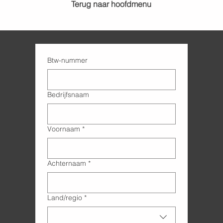
Terug naar hoofdmenu
Btw-nummer
Bedrijfsnaam
Voornaam
*
Achternaam
*
Adres met meerdere regels
Land/regio
*