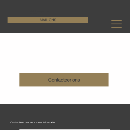
KenDa Design BV
Stijlvolle vloeroplossing, duurzame perfectie
+32 11 72 76 55
MAIL ONS
Gestraalde betonvloeren
Contacteer ons
Contacteer ons voor meer informatie