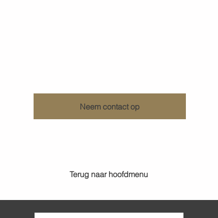
Ontdek wat KenDa Design voor u kan doen
Neem contact op
Terug naar hoofdmenu