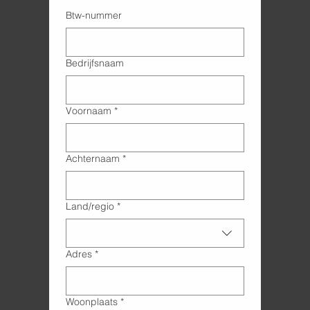
Btw-nummer
Bedrijfsnaam
Voornaam
*
Achternaam
*
Adres met meerdere regels
Land/regio
*
Adres
*
Woonplaats
*