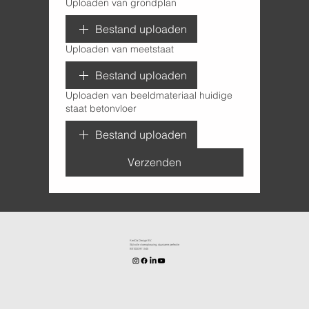
Uploaden van grondplan
Bestand uploaden
Uploaden van meetstaat
Bestand uploaden
Uploaden van beeldmateriaal huidige
staat betonvloer
Bestand uploaden
Verzenden
KenDa Design BV.
Stijlvolle vloeroplossing, duurzame perfectie
BE1030.911.545