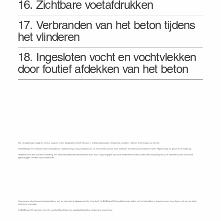
16. Zichtbare voetafdrukken
17. Verbranden van het beton tijdens
het vlinderen
18. Ingesloten vocht en vochtvlekken
door foutief afdekken van het beton
Elke betonpathologie vraagt een correcte diagnose en een aangepaste techniek. Onjuiste of tijdelijke oplossingen verergeren de schade en verkorten de levensduur van de vloer.
KenDa Design BV combineert technische expertise, praktijkervaring en duurzame producten om betonvloeren opnieuw sterk, esthetisch en onderhoudsvriendelijk te maken. Afgestemd op het gebruik en de omgeving.
Een betonvloer is een duurzame investering, mits deze correct behandeld en beschermd wordt. Door tijdig in te grijpen bij schade en te kiezen voor een professionele aanpak blijven zowel de esthetische als functionele
eigenschappen van beton optimaal behouden.
Kies voor KenDa Design BV
Kies voor een geïmpregneerd vloeroppervlak en geef uw betonvloer de duurzaamheid die hij verdient. KenDa Design BV is uw betrouwbare partner voor het behandelen en beschermen van betonvloeren, met oog voor detail,
techniek en levensduur.
KenDa Design BV waar beton zijn volle potentieel bereikt door een waardige behandeling en duurzame bescherming.