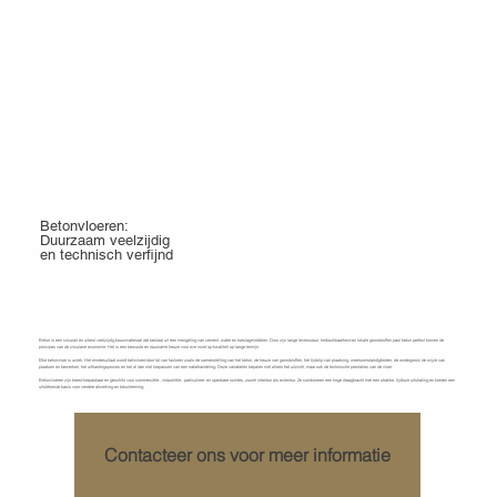
Producten
Betonvloeren:
Duurzaam veelzijdig
en technisch verfijnd
Wat is beton en
Wat zijn de voordelen van betonvloeren?
Beton is een circulair en uiterst veelzijdig bouwmateriaal dat bestaat uit een mengeling van cement, water en toeslagmiddelen. Door zijn lange levensduur, herbruikbaarheid en lokale grondstoffen past beton perfect binnen de
principes van de circulaire economie. Het is een bewuste en duurzame keuze voor wie inzet op kwaliteit op lange termijn.
Elke betonvloer is uniek. Het eindresultaat wordt beïnvloed door tal van factoren zoals de samenstelling van het beton, de keuze van grondstoffen, het tijdstip van plaatsing, weersomstandigheden, de ondergrond, de wijze van
plaatsen en bewerken, het uithardingsproces en het al dan niet toepassen van een nabehandeling. Deze variabelen bepalen niet alleen het uitzicht, maar ook de technische prestaties van de vloer.
Betonvloeren zijn breed toepasbaar en geschikt voor commerciële-, industriële-, particuliere- en openbare ruimtes, zowel interieur als exterieur. Ze combineren een hoge draagkracht met een strakke, tijdloze uitstraling en bieden een
uitstekende basis voor verdere afwerking en bescherming.
Contacteer ons voor meer informatie