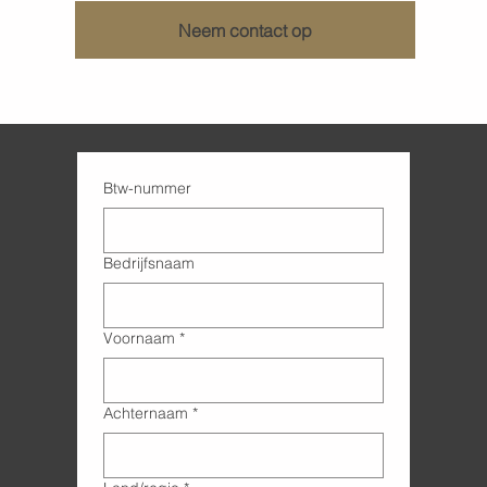
Neem contact op
Btw-nummer
Bedrijfsnaam
Voornaam
*
Achternaam
*
Adres met meerdere regels