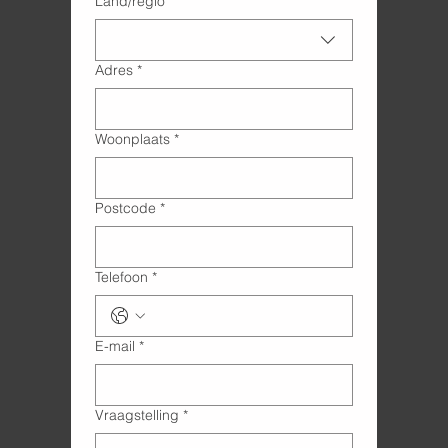
Land/regio
*
Adres
*
Woonplaats
*
Postcode
*
Telefoon
*
E-mail
*
Vraagstelling
*