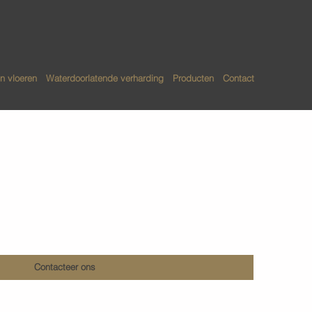
n vloeren
Waterdoorlatende verharding
Producten
Contact
den betonvloeren
Contacteer ons