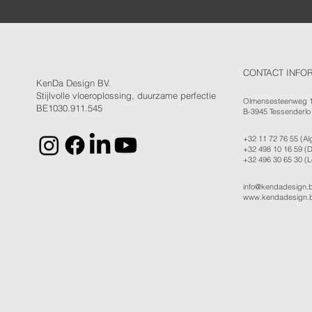
CONTACT INFO
KenDa Design BV.
Stijlvolle vloeroplossing, duurzame perfectie
Olmensesteenweg 
BE1030.911.545
B-3945 Tessenderlo
+32 11 72 76 55
(Al
+32 498 10 16 59
(D
+32 496 30 65 30
(L
info@kendadesign.
www.kendadesign.