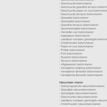
-
Geschuurde betonvloeren
-
Geschuurde gewolkte terrazzo betonv
-
Geschuurde peper en zout betonvloer
-
Geschuurde terrazzo betonvloeren
-
Gesealde betonvloeren
-
Gestraalde betonvloeren
-
Gewolkte terrazzo betonvloeren
-
Gezandstraalde betonvloeren
-
Herstellen van betonvloeren
-
Ingeslepen betonvloeren
-
Jaarlijkse voorjaars gereinigde betonv
-
Onderhouden betonvloeren
-
Peper en zout betonvloeren
-
Prefab betonvloeren
-
Print betonvloeren
-
Ruwstort betonvloeren
-
Terrazzo betonvloeren
-
Uitgewassen betonvloeren
-
Verwijderen belijning betonvloeren
-
Verwijderen lijmresten betonvloeren
- Verwijderde lijmresten betonvloeren
Natuursteen vloeren
- Geïmpregneerde natuursteenvloeren
- Gepolijste natuursteenvloeren
- Gereinigde natuursteenvloeren
- Geschuurde natuursteenvloren
-
Jaarlijkse voorjaars gereinigde natuurs
- Onderhouden natuursteenvloeren