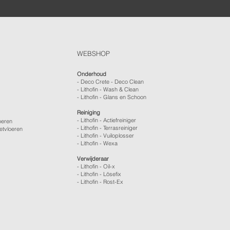
WEBSHOP
Onderhoud
- Deco Crete - Deco Clean
- Lithofin - Wash & Clean
- Lithofin - Glans en Schoon
Reiniging
- Lithofin - Actiefreiniger
oeren
- Lithofin - Terrasreiniger
etvloeren
- Lithofin - Vuiloplosser
- Lithofin - Wexa
Verwijderaar
- Lithofin - Oil-x
- Lithofin - Lösefix
- Lithofin - Rost-Ex