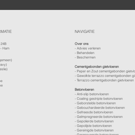
RMATIE
NAVIGATIE
124B
Over ons
 - Ham
-
Advies verlenen
- Behandelen
- Beschermen
gemeen)
avy)
Cementgebonden gietvloeren
eslie)
- Peper en Zout cementgebonden gietvl
- Gewolkte terrazzo cementgebonden gi
- Terrazzo cementgebonden gietvloeren
be
be
Betonvloeren
-
Anti-slip betonvloeren
-
Coating gestripte betonvloeren
-
Geborstelde betonvloeren
-
Gebouchardeerde betonvloeren
-
Gefreesde betonvloeren
-
Geïmpregneerde betonvloeren
-
Gepolierde betonvloeren
-
Gepolijste betonvloeren
- Gereinigde betonvloeren
-
Gerenoveerde betonvloeren