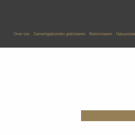
Over ons
Cementgebonden gietvloeren
Betonvloeren
Natuurstee
Onderhou