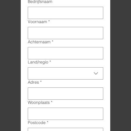
Bedrijfsnaam
Voornaam
*
Achternaam
*
Adres met meerdere regels
Land/regio
*
Adres
*
Woonplaats
*
Postcode
*