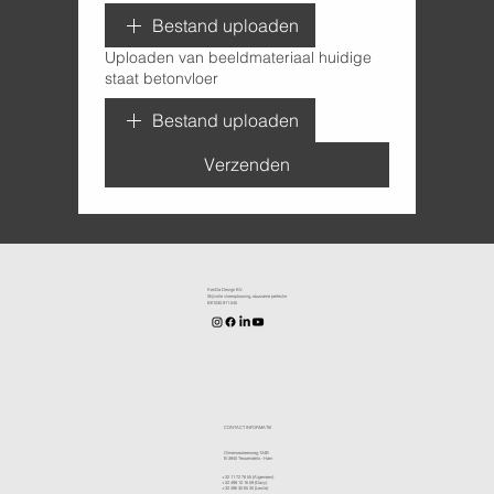
Bestand uploaden
Uploaden van beeldmateriaal huidige
staat betonvloer
Bestand uploaden
Verzenden
KenDa Design BV.
Stijlvolle vloeroplossing, duurzame perfectie
BE1030.911.545
CONTACT INFORMATIE
Olmensesteenweg 124B
B-3945 Tessenderlo - Ham
+32 11 72 76 55
(Algemeen)
+32 498 10 16 59
(Davy)
+32 496 30 65 30
(Leslie)