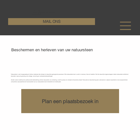
KenDa Design BV
Stijlvolle vloeroplossing, duurzame perfectie
+32 11 72 76 55
MAIL ONS
Beschermen en herleven van uw natuursteen
Wat is natuursteen en
Waarom vraagt het de nodige zorg?
Natuursteen is een hoogwaardig en tijdloos materiaal dat ontstaat uit natuurlijke geologische processen. Elke natuursteenvloer is uniek in structuur, kleur en karakter. Net die natuurlijke eigenschappen maken natuursteen esthetisch
bijzonder, maar ook gevoelig voor slijtage, vervuiling en verkeerde behandelingen.
Zonder correct onderhoud en professionele behandeling verliest natuursteen zijn uitstraling, wordt hij poreus en ontstaat er blijvende schade. Renovatie en bescherming door vakmannen is daarom essentieel om de oorspronkelijke
schoonheid, duurzaamheid en functionaliteit van uw natuursteenvloer te herstellen en te behouden.
Plan een plaatsbezoek in
Waarom natuursteenvloeren onderhouden,
renoveren en beschermen?