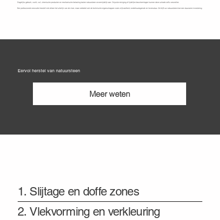
Dagelijks gebruik, vocht, vuil, chemische producten en mechanische belasting tasten natuursteen onvermijdelijk aan. Onjuiste reiniging of tijdelijke beschermlagen kunnen deze schade zelfs versnellen.
Een professionele renovatie herstelt niet alleen het uiterlijk van de vloer, maar verbetert ook de technische eigenschappen zoals slijtvastheid, onderhoudsgemak en levensduur. Zo blijft uw natuursteenvloer een duurzame investering.
Eervol herstel van natuursteen
Meer weten
Mogelijke problematiek
bij natuursteenvloeren
1. Slijtage en doffe zones
2. Vlekvorming en verkleuring