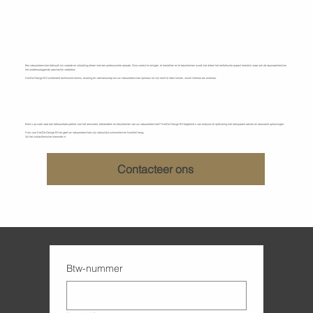
Een natuursteenvloer behoudt zijn waarde en uitstraling alleen met een professionele aanpak. Door correct te reinigen, te herstellen en te beschermen wordt niet alleen het esthetische aspect hersteld, maar ook de duurzaamheid en
het onderhoudsgemak aanzienlijk verbeterd.
KenDa Design BV combineert technische kennis, ervaring en vakmanschap om uw natuursteenvloer opnieuw tot zijn recht te laten komen, zowel interieur als exterieur.
Kies voor kwaliteit, kies voor KenDa Design BV
Bent u op zoek naar een betrouwbare partner voor het renoveren, behandelen en beschermen van uw natuursteenvloer? KenDa Design BV begeleidt u van analyse tot oplevering met transparant advies en duurzame oplossingen.
Kies voor KenDa Design BV en geef uw natuursteenvloer zijn natuurlijke schoonheid en kwaliteit terug.
Vul het contactformulier hieronder in.
Contacteer ons
Btw-nummer