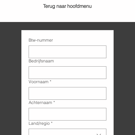
Terug naar hoofdmenu
Btw-nummer
Bedrijfsnaam
Voornaam
*
Achternaam
*
Adres met meerdere regels
Land/regio
*