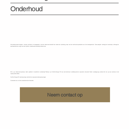
Onderhoud
Het professioneel strippen, schuren, polijsten en impregneren van een betonvloer herstelt niet alleen de uitstraling, maar ook de technische prestaties van het vloeroppervlak. Deze aanpak verlengt de levensduur, verhoogt de
duurzaamheid en zorgt voor een tijdloze, onderhoudsvriendelijke betonvloer.
Ontdek wat KenDa Design voor u kan doen
Wilt u uw betonvloer opnieuw laten spreken in kwaliteit en uitstraling? Vertrouw op KenDa Design BV voor een technisch onderbouwde en duurzame renovatie. Neem vandaag nog contact met ons op voor advies en een
vrijblijvende offerte.
KenDa Design BV vakmanschap, techniek en duurzame betonoplossingen.
Contacteer ons via het contactformulier hieronder.
Neem contact op