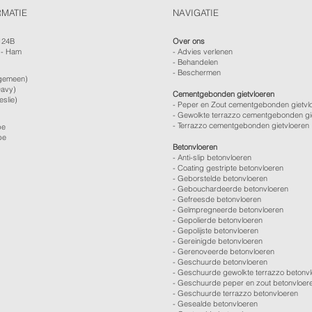
RMATIE
NAVIGATIE
124B
Over ons
 - Ham
-
Advies verlenen
- Behandelen
- Beschermen
gemeen)
avy)
Cementgebonden gietvloeren
eslie)
- Peper en Zout cementgebonden gietvl
- Gewolkte terrazzo cementgebonden gi
- Terrazzo cementgebonden gietvloeren
be
be
Betonvloeren
-
Anti-slip betonvloeren
-
Coating gestripte betonvloeren
-
Geborstelde betonvloeren
-
Gebouchardeerde betonvloeren
-
Gefreesde betonvloeren
-
Geïmpregneerde betonvloeren
-
Gepolierde betonvloeren
-
Gepolijste betonvloeren
- Gereinigde betonvloeren
-
Gerenoveerde betonvloeren
-
Geschuurde betonvloeren
-
Geschuurde gewolkte terrazzo betonv
-
Geschuurde peper en zout betonvloer
-
Geschuurde terrazzo betonvloeren
-
Gesealde betonvloeren