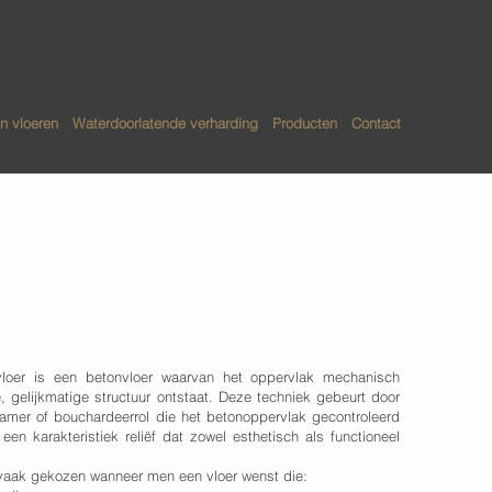
n vloeren
Waterdoorlatende verharding
Producten
Contact
rdeerde
ren
loer is een betonvloer waarvan het oppervlak mechanisch
 gelijkmatige structuur ontstaat. Deze techniek gebeurt door
mer of bouchardeerrol die het betonoppervlak gecontroleerd
 een karakteristiek reliëf dat zowel esthetisch als functioneel
aak gekozen wanneer men een vloer wenst die: