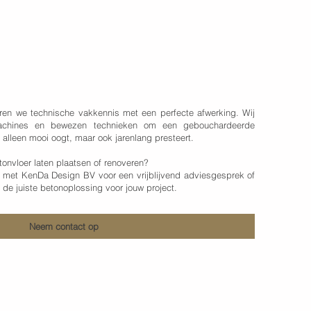
Da Design voor u kan doen
en we technische vakkennis met een perfecte afwerking. Wij
achines en bewezen technieken om een gebouchardeerde
t alleen mooi oogt, maar ook jarenlang presteert.
onvloer laten plaatsen of renoveren?
met KenDa Design BV voor een vrijblijvend adviesgesprek of
t de juiste betonoplossing voor jouw project.
Neem contact op