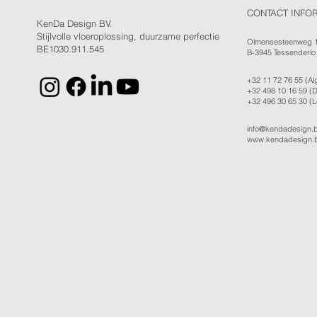
CONTACT INFO
KenDa Design BV.
Stijlvolle vloeroplossing, duurzame perfectie
Olmensesteenweg 
BE1030.911.545
B-3945 Tessenderlo
+32 11 72 76 55
(Al
+32 498 10 16 59
(D
+32 496 30 65 30
(L
info@kendadesign.
www.kendadesign.