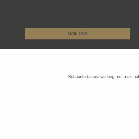
KenDa Design BV
Stijlvolle vloeroplossing, duurzame perfectie
+32 11 72 76 55
MAIL ONS
Robuuste betonafwerking met maximale g