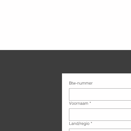
Btw-nummer
Voornaam
*
Adres met meerdere regels
Land/regio
*