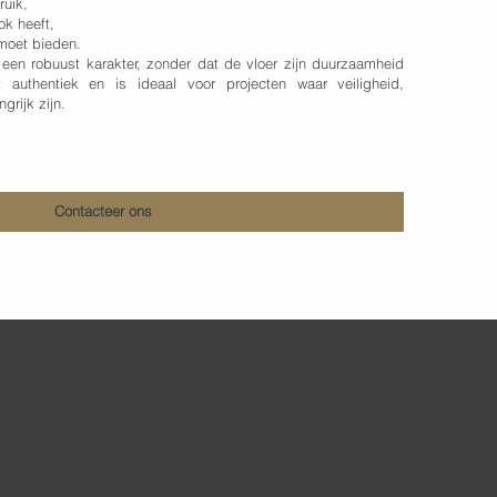
ruik,
ook heeft,
 moet bieden.
 een robuust karakter, zonder dat de vloer zijn duurzaamheid
t authentiek en is ideaal voor projecten waar veiligheid,
ngrijk zijn.
Contacteer ons