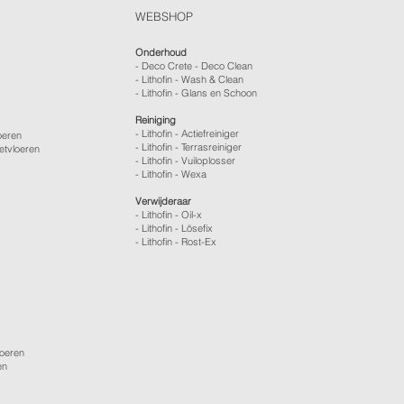
WEBSHOP
Onderhoud
- Deco Crete - Deco Clean
- Lithofin - Wash & Clean
- Lithofin - Glans en Schoon
Reiniging
- Lithofin - Actiefreiniger
oeren
- Lithofin - Terrasreiniger
etvloeren
- Lithofin - Vuiloplosser
- Lithofin - Wexa
Verwijderaar
- Lithofin - Oil-x
- Lithofin - Lösefix
- Lithofin - Rost-Ex
loeren
en