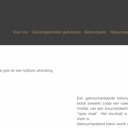
Over ons
Cementgebonden gietvloeren
Betonvloeren
Natuurstee
Geboucha
rip en een tijdloze uitstraling
betonvloe
Een gebouchardeerde betonv
wordt bewerkt zodat een ruwe,
middel van een bouchardeerha
“open slaat”. Het resultaat is
sterk is.
Gebouchardeerd beton wordt v