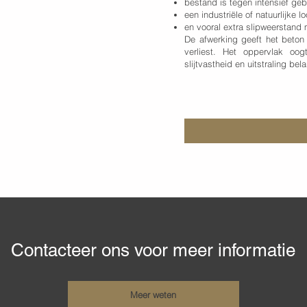
bestand is tegen intensief geb
een industriële of natuurlijke l
en vooral extra slipweerstand
De afwerking geeft het beton
verliest. Het oppervlak oog
slijtvastheid en uitstraling bela
Contacteer ons voor meer informatie
Meer weten