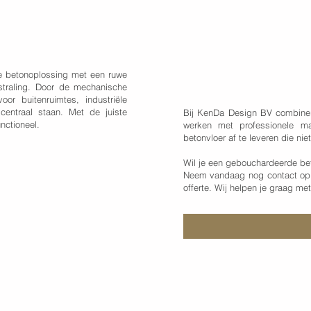
Ontdek wat Ken
le betonoplossing met een ruwe
tstraling. Door de mechanische
or buitenruimtes, industriële
centraal staan. Met de juiste
Bij KenDa Design BV combiner
nctioneel.
werken met professionele m
betonvloer af te leveren die nie
Wil je een gebouchardeerde bet
Neem vandaag nog contact op 
offerte. Wij helpen je graag me