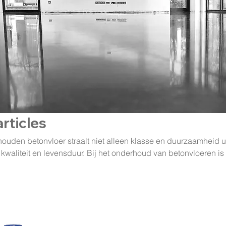
articles
uden betonvloer straalt niet alleen klasse en duurzaamheid u
kwaliteit en levensduur. Bij het onderhoud van betonvloeren is 
ken van de juiste producten en technieken. Op deze pagina vi
rtiment aan gespecialiseerde onderhoudsproducten die uw beto
den.