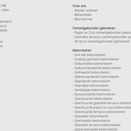
124B
Over ons
 - Ham
-
Advies verlenen
- Behandelen
- Beschermen
gemeen)
avy)
Cementgebonden gietvloeren
eslie)
- Peper en Zout cementgebonden gietvl
- Gewolkte terrazzo cementgebonden gi
- Terrazzo cementgebonden gietvloeren
be
be
Betonvloeren
-
Anti-slip betonvloeren
-
Coating gestripte betonvloeren
-
Geborstelde betonvloeren
-
Gebouchardeerde betonvloeren
-
Gefreesde betonvloeren
-
Geïmpregneerde betonvloeren
-
Gepolierde betonvloeren
-
Gepolijste betonvloeren
- Gereinigde betonvloeren
-
Gerenoveerde betonvloeren
-
Geschuurde betonvloeren
-
Geschuurde gewolkte terrazzo betonv
-
Geschuurde peper en zout betonvloer
-
Geschuurde terrazzo betonvloeren
-
Gesealde betonvloeren
-
Gestraalde betonvloeren
-
Gewolkte terrazzo betonvloeren
-
Gezandstraalde betonvloeren