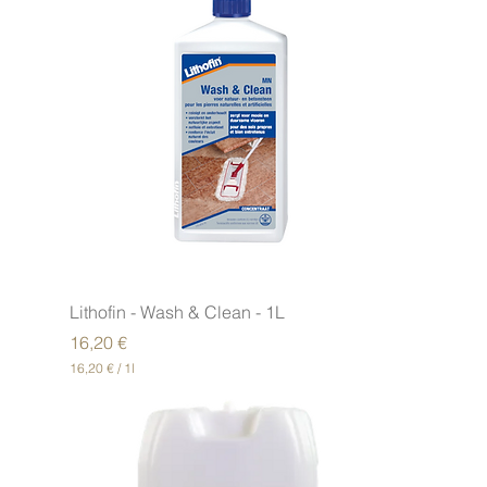
Lithofin - Wash & Clean - 1L
Prix
16,20 €
16,20 €
/
1l
1
6
,
2
0