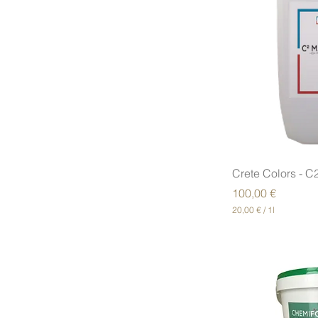
€
p
a
r
1
L
i
t
r
e
Crete Colors - C
Prix
100,00 €
20,00 €
/
1l
2
0
,
0
0
€
p
a