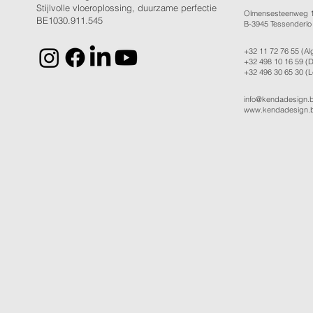
Stijlvolle vloeroplossing, duurzame perfectie
Olmensesteenweg 
BE1030.911.545
B-3945 Tessenderlo
+32 11 72 76 55
(Al
+32 498 10 16 59
(D
+32 496 30 65 30
(L
info@kendadesign.
www.kendadesign.