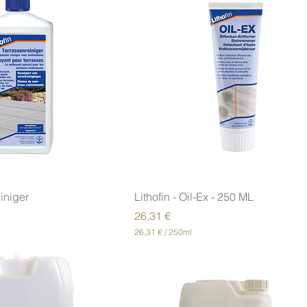
einiger
Lithofin - Oil-Ex - 250 ML
Prix
26,31 €
26,31 €
/
250ml
2
6
,
3
1