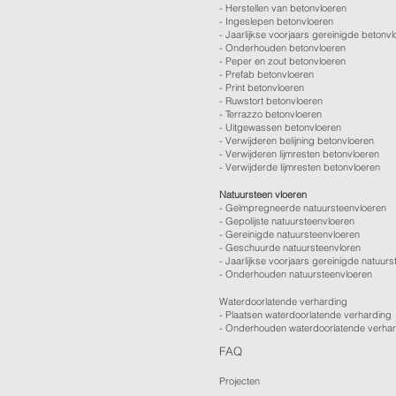
-
Herstellen van betonvloeren
-
Ingeslepen betonvloeren
-
Jaarlijkse voorjaars gereinigde betonv
-
Onderhouden betonvloeren
-
Peper en zout betonvloeren
-
Prefab betonvloeren
-
Print betonvloeren
-
Ruwstort betonvloeren
-
Terrazzo betonvloeren
-
Uitgewassen betonvloeren
-
Verwijderen belijning betonvloeren
-
Verwijderen lijmresten betonvloeren
- Verwijderde lijmresten betonvloeren
Natuursteen vloeren
- Geïmpregneerde natuursteenvloeren
- Gepolijste natuursteenvloeren
- Gereinigde natuursteenvloeren
- Geschuurde natuursteenvloren
-
Jaarlijkse voorjaars gereinigde natuurs
- Onderhouden natuursteenvloeren
Waterdoorlatende verharding
- Plaatsen waterdoorlatende verharding
- Onderhouden waterdoorlatende verha
FAQ
Projecten