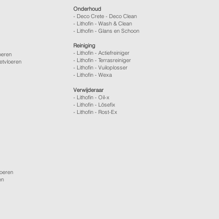
Onderhoud
- Deco Crete - Deco Clean
- Lithofin - Wash & Clean
- Lithofin - Glans en Schoon
Reiniging
- Lithofin - Actiefreiniger
oeren
- Lithofin - Terrasreiniger
etvloeren
- Lithofin - Vuiloplosser
- Lithofin - Wexa
Verwijderaar
- Lithofin - Oil-x
- Lithofin - Lösefix
- Lithofin - Rost-Ex
loeren
en