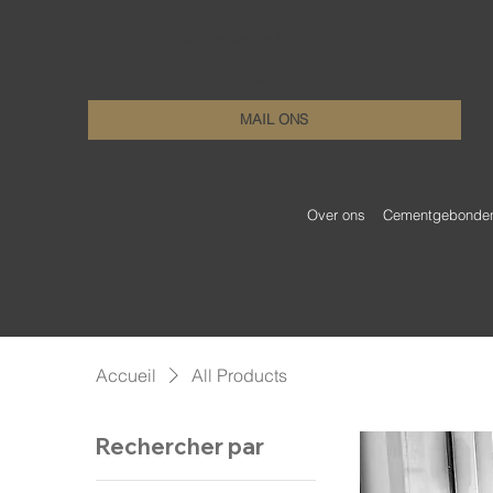
KenDa Design BV
Stijlvolle vloeroplossing, duurzame perfectie
+32 11 72 76 55
MAIL ONS
Over ons
Cementgebonden 
Accueil
All Products
Rechercher par