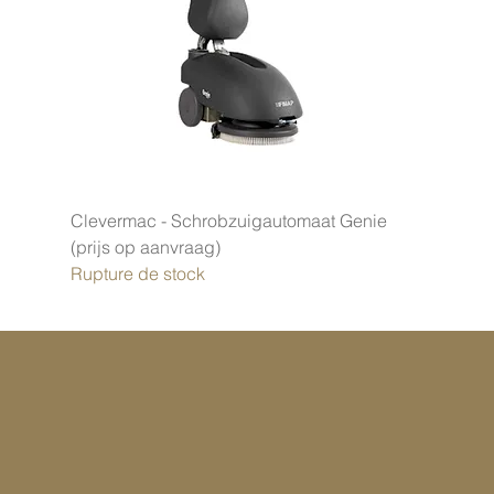
r
1
L
i
t
r
e
Clevermac - Schrobzuigautomaat Genie
(prijs op aanvraag)
Rupture de stock