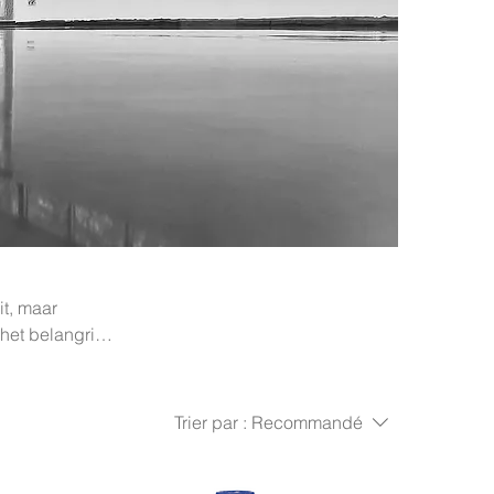
it, maar
het belangrijk
ndt u een
nvloer in
Trier par :
Recommandé