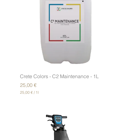
€
p
a
r
1
L
i
t
r
e
Crete Colors - C2 Maintenance - 1L
Prix
25,00 €
25,00 €
/
1l
2
5
,
0
0
€
p
a