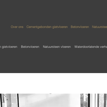
Over ons
Cementgebonden gietvloeren
Betonvloeren
Natuurstee
gietvloeren
Betonvloeren
Natuursteen vloeren
Waterdoorlatende verh