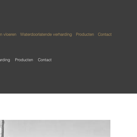
n vloeren
Waterdoorlatende verharding
Producten
Contact
arding
Producten
Contact