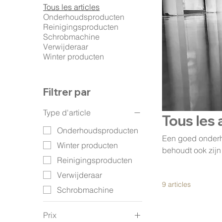
Tous les articles
Onderhoudsproducten
Reinigingsproducten
Schrobmachine
Verwijderaar
Winter producten
Filtrer par
Type d'article
Tous les 
Onderhoudsproducten
Een goed onderho
Winter producten
behoudt ook zijn 
Reinigingsproducten
om gebruik te ma
uitgebreid asso
Verwijderaar
9 articles
topconditie hou
Schrobmachine
Prix