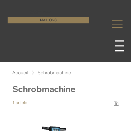
KenDa Design BV
Stijlvolle vloeroplossing, duurzame perfectie
+32 11 72 76 55
MAIL ONS
Accueil
Schrobmachine
Schrobmachine
1 article
Tri