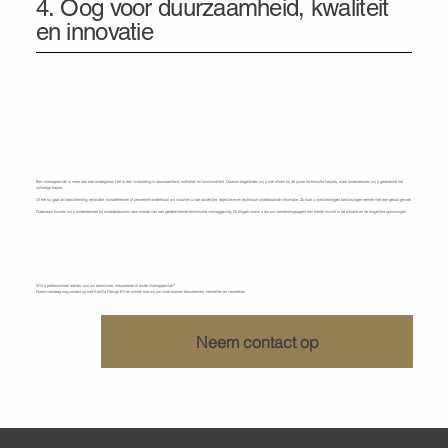
4. Oog voor duurzaamheid, kwaliteit
en innovatie
Een vloeroppervlak is meer dan een ondergrond. Het is een investering in duurzaamheid, esthetiek en functionaliteit. Daarom begeleiden wij u niet alleen bij de juiste technische keuzes, maar ondersteunen wij u gedurende het
volledige traject.
Of het nu gaat om bescherming, renovatie, schadeherstel of preventief onderhoud: wij voorzien u van duidelijke, objectieve en technisch onderbouwde informatie. Zo kunt u weloverwogen beslissingen nemen met een gerust gevoel.
Daarnaast kunnen wij u ondersteunen bij schadedossiers door middel van een gedetailleerde technische verslaggeving. Zo krijgen zowel u als uw verzekeringsagent een helder inzicht in de situatie en de mogelijke oplossingen.
Maak een vandaag een afspraak
met KenDa Design BV
Wilt u professioneel advies voor uw betonvloer, natuursteen of ander vloeroppervlak?
Neem vandaag nog contact op met KenDa Design BV en ontdek hoe wij uw vloer kunnen beschermen, herstellen en versterken.
Neem contact op