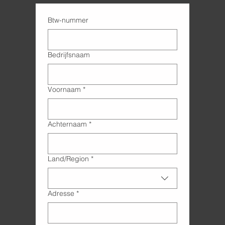
Btw-nummer
Bedrijfsnaam
Voornaam
*
Achternaam
*
Adres met meerdere regels
Land/Region
*
Adresse
*