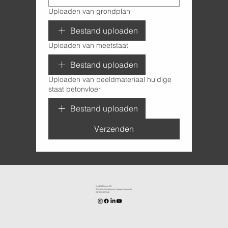
Uploaden van grondplan
Bestand uploaden
Uploaden van meetstaat
Bestand uploaden
Uploaden van beeldmateriaal huidige
staat betonvloer
Bestand uploaden
Verzenden
KenDa Design BV.
Stijlvolle vloeroplossing, duurzame perfectie
BE1030.911.545